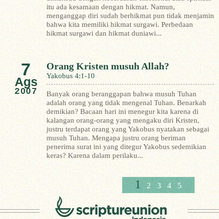
itu ada kesamaan dengan hikmat. Namun,
menganggap diri sudah berhikmat pun tidak menjamin
bahwa kita memiliki hikmat surgawi.
Perbedaan
hikmat surgawi dan hikmat duniawi...
7
Orang Kristen musuh Allah?
Yakobus 4:1-10
Ags
2007
Banyak orang beranggapan bahwa musuh Tuhan
adalah orang yang tidak mengenal Tuhan. Benarkah
demikian? Bacaan hari ini menegur kita karena di
kalangan orang-orang yang mengaku diri Kristen,
justru terdapat orang yang Yakobus nyatakan sebagai
musuh Tuhan.
Mengapa justru orang beriman
penerima surat ini yang ditegur Yakobus sedemikian
keras? Karena dalam perilaku...
1
2
3
4
5