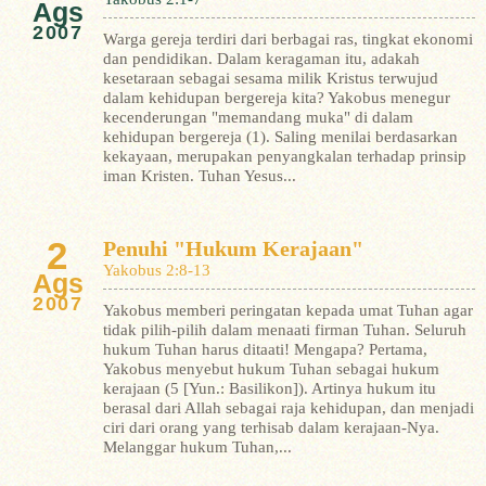
Ags
2007
Warga gereja terdiri dari berbagai ras, tingkat ekonomi
dan pendidikan. Dalam keragaman itu, adakah
kesetaraan sebagai sesama milik Kristus terwujud
dalam kehidupan bergereja kita?
Yakobus menegur
kecenderungan "memandang muka" di dalam
kehidupan bergereja (1). Saling menilai berdasarkan
kekayaan, merupakan penyangkalan terhadap prinsip
iman Kristen. Tuhan Yesus...
2
Penuhi "Hukum Kerajaan"
Yakobus 2:8-13
Ags
2007
Yakobus memberi peringatan kepada umat Tuhan agar
tidak pilih-pilih dalam menaati firman Tuhan. Seluruh
hukum Tuhan harus ditaati! Mengapa? Pertama,
Yakobus menyebut hukum Tuhan sebagai hukum
kerajaan (5 [Yun.: Basilikon]). Artinya hukum itu
berasal dari Allah sebagai raja kehidupan, dan menjadi
ciri dari orang yang terhisab dalam kerajaan-Nya.
Melanggar hukum Tuhan,...