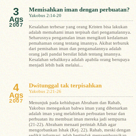
3
Memisahkan iman dengan perbuatan?
Yakobus 2:14-20
Ags
2007
Kesalahan terbesar yang orang Kristen bisa lakukan
adalah memahami iman terpisah dari pengamalannya.
Seharusnya pengamalan iman mengikuti kedalaman
pemahaman orang tentang imannya. Akibat terburuk
dari pemisahan iman dan pengamalannya adalah
orang jadi pandai bersilat lidah tentang imannya.
Kesalahan sebaliknya adalah apabila orang berupaya
menjadi lebih baik melalui...
4
Dwitunggal tak terpisahkan
Yakobus 2:21-26
Ags
2007
Menunjuk pada kehidupan Abraham dan Rahab,
Yakobus menegaskan bahwa iman yang dibenarkan
adalah iman yang melahirkan perbuatan benar dan
perbuatan itu membuat iman mereka jadi sempurna
(21-22).
Abraham menaati perintah Allah agar
mengorbankan Ishak (Kej. 22). Rahab, meski dengan
sedikit informasi, telah bertindak menyembunyikan