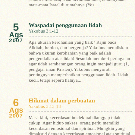
mata-mata Israel di rumahnya (Yos....
5
Waspadai penggunaan lidah
Yakobus 3:1-12
Ags
2007
Apa ukuran kerohanian yang baik? Rajin baca
Alkitab, berdoa, dan bergereja? Yakobus menuliskan
bahwa ukuran kerohanian yang baik adalah
pengendalian atas lidah!
Sesudah memberi peringatan
agar tidak sembarangan orang ingin menjadi guru (1,
pengajar iman Kristen), Yakobus menyoroti
pentingnya memperhatikan penggunaan lidah. Lidah
kecil, tetapi seperti halnya...
6
Hikmat dalam perbuatan
Yakobus 3:13-18
Ags
2007
Masa kini, kecerdasan intelektual dianggap tidak
cukup. Agar hidup sukses, orang perlu memiliki
kecerdasan emosional dan spiritual. Mungkin yang
dimaksud dengan kecerdasan emosional atau spiritual