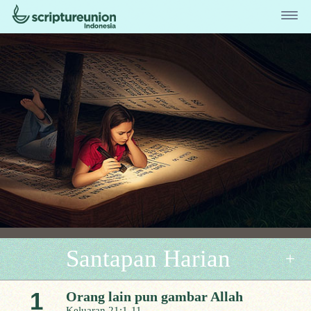
Santapan Harian
1
Orang lain pun gambar Allah
Keluaran 21:1-11