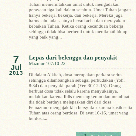
Tuhan memerintahkan umat untuk mengadakan
perayaan tiga kali dalam setahun. Umat Tuhan jangan
hanya bekerja, bekerja, dan bekerja. Mereka juga
harus tahu ada saatnya bersukacita dan merayakan
kebaikan Tuhan. Ketika orang kecanduan bekerja
sehingga tidak bisa berhenti untuk menikmati hidup
yang baik yang...
7
Lepas dari belenggu dan penyakit
Mazmur 107:10-22
Jul
2013
Di dalam Alkitab, dosa merupakan perkara serius
sehingga dilambangkan sebagai perbudakan (Yoh.
8:34) dan penyakit parah (Yer. 30:12-15). Orang
berbuat dosa tidak selalu karena menyukainya,
melainkan karena Iblis mencengkeram dan membuat
dia tidak berdaya melepaskan diri dari dosa.
Pemazmur mengajak kita bersyukur karena kasih setia
Tuhan atas orang berdosa. Di ayat 10-16, umat yang
berdosa...