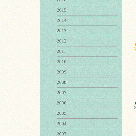
2015
2014
2013
2012
2011
2010
2009
2008
2007
2006
2005
2004
2003