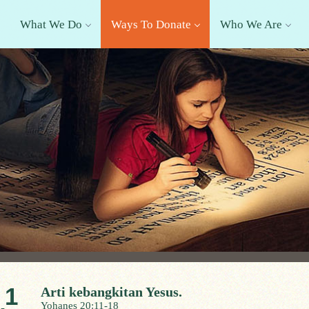
What We Do
Ways To Donate
Who We Are
1
Arti kebangkitan Yesus.
Yohanes 20:11-18