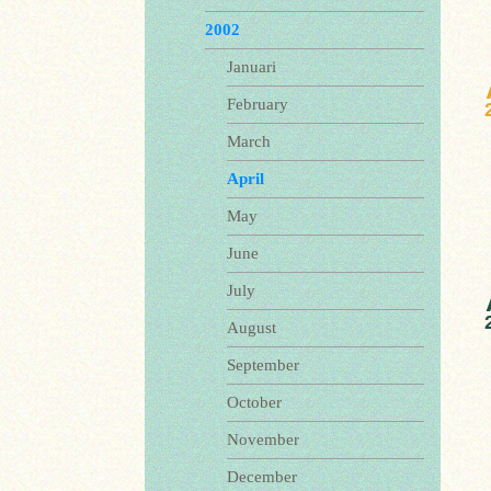
2002
Januari
February
March
April
May
June
July
August
September
October
November
December