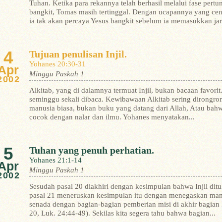
Tuhan. Ketika para rekannya telah berhasil melalui fase pe
bangkit, Tomas masih tertinggal. Dengan ucapannya yang cen
ia tak akan percaya Yesus bangkit sebelum ia memasukkan jari-
4
Tujuan penulisan Injil.
Yohanes 20:30-31
Apr
Minggu Paskah 1
2002
Alkitab, yang di dalamnya termuat Injil, bukan bacaan favori
seminggu sekali dibaca. Kewibawaan Alkitab sering dirongro
manusia biasa, bukan buku yang datang dari Allah, Atau bahw
cocok dengan nalar dan ilmu.
Yohanes menyatakan...
5
Tuhan yang penuh perhatian.
Yohanes 21:1-14
Apr
Minggu Paskah 1
2002
Sesudah pasal 20 diakhiri dengan kesimpulan bahwa Injil ditu
pasal 21 meneruskan kesimpulan itu dengan menegaskan mandat
senada dengan bagian-bagian pemberian misi di akhir bagian In
20, Luk. 24:44-49). Sekilas kita segera tahu bahwa bagian...