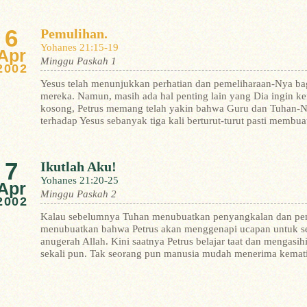
6
Pemulihan.
Yohanes 21:15-19
Apr
Minggu Paskah 1
2002
Yesus telah menunjukkan perhatian dan pemeliharaan-Nya ba
mereka. Namun, masih ada hal penting lain yang Dia ingin k
kosong, Petrus memang telah yakin bahwa Guru dan Tuhan-Ny
terhadap Yesus sebanyak tiga kali berturut-turut pasti membuat
7
Ikutlah Aku!
Yohanes 21:20-25
Apr
Minggu Paskah 2
2002
Kalau sebelumnya Tuhan menubuatkan penyangkalan dan pemul
menubuatkan bahwa Petrus akan menggenapi ucapan untuk sed
anugerah Allah. Kini saatnya Petrus belajar taat dan mengasi
sekali pun. Tak seorang pun manusia mudah menerima kematia