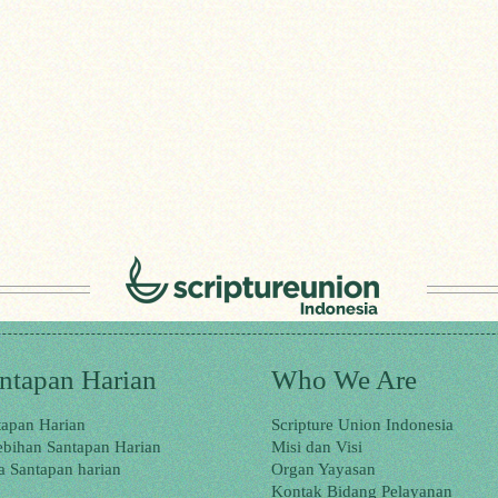
ntapan Harian
Who We Are
tapan Harian
Scripture Union Indonesia
ebihan Santapan Harian
Misi dan Visi
a Santapan harian
Organ Yayasan
Kontak Bidang Pelayanan