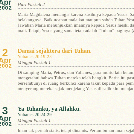
Apr
Hari Paskah 2
2002
Maria Magdalena menangis karena kasihnya kepada Yesus. Saat
belakangnya. Baik ucapan malaikat maupun sabda Tuhan Yesu
Jawaban Maria menunjukkan imannya kepada Yesus meski dala
mati. Tetapi, Yesus yang sama tetap adalah “Tuhan” baginya (a
2
Damai sejahtera dari Tuhan.
Yohanes 20:19-23
Apr
Minggu Paskah 1
2002
Di samping Maria, Petrus, dan Yohanes, para murid lain bel
mengetahui bahwa Tuhan mereka telah bangkit. Berita itu past
bersembunyi di ruang berkunci karena takut kepada para pe
menyerang mereka sejak menjelang Yesus di salib kini menjadi-
3
Ya Tuhanku, ya Allahku.
Yohanes 20:24-29
Apr
Minggu Paskah 1
2002
Iman tak pernah statis, tetapi dinamis. Pertumbuhan iman se