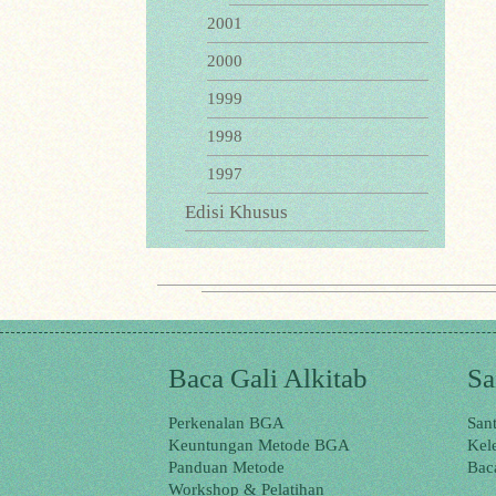
2001
2000
1999
1998
1997
Edisi Khusus
Baca Gali Alkitab
Sa
Perkenalan BGA
San
Keuntungan Metode BGA
Kel
Panduan Metode
Bac
Workshop & Pelatihan