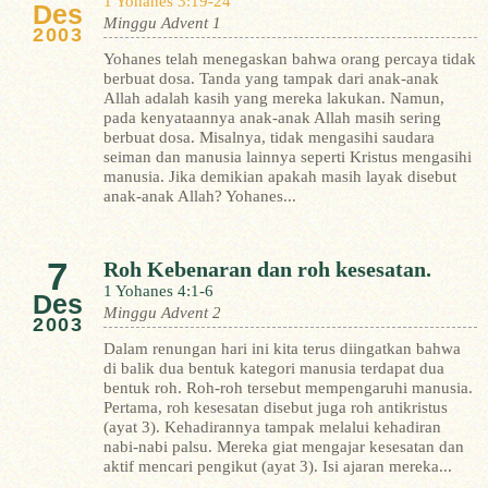
1 Yohanes 3:19-24
Des
Minggu Advent 1
2003
Yohanes telah menegaskan bahwa orang percaya tidak
berbuat dosa. Tanda yang tampak dari anak-anak
Allah adalah kasih yang mereka lakukan. Namun,
pada kenyataannya anak-anak Allah masih sering
berbuat dosa. Misalnya, tidak mengasihi saudara
seiman dan manusia lainnya seperti Kristus mengasihi
manusia. Jika demikian apakah masih layak disebut
anak-anak Allah?
Yohanes...
7
Roh Kebenaran dan roh kesesatan.
1 Yohanes 4:1-6
Des
Minggu Advent 2
2003
Dalam renungan hari ini kita terus diingatkan bahwa
di balik dua bentuk kategori manusia terdapat dua
bentuk roh. Roh-roh tersebut mempengaruhi manusia.
Pertama, roh kesesatan disebut juga roh antikristus
(ayat 3). Kehadirannya tampak melalui kehadiran
nabi-nabi palsu. Mereka giat mengajar kesesatan dan
aktif mencari pengikut (ayat 3). Isi ajaran mereka...