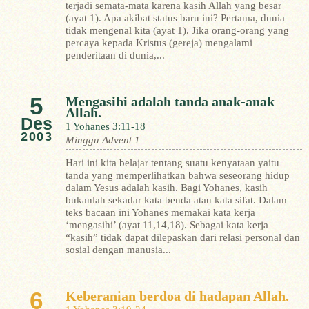
terjadi semata-mata karena kasih Allah yang besar
(ayat 1). Apa akibat status baru ini? Pertama, dunia
tidak mengenal kita (ayat 1). Jika orang-orang yang
percaya kepada Kristus (gereja) mengalami
penderitaan di dunia,...
5
Mengasihi adalah tanda anak-anak
Allah.
Des
1 Yohanes 3:11-18
2003
Minggu Advent 1
Hari ini kita belajar tentang suatu kenyataan yaitu
tanda yang memperlihatkan bahwa seseorang hidup
dalam Yesus adalah kasih.
Bagi Yohanes, kasih
bukanlah sekadar kata benda atau kata sifat. Dalam
teks bacaan ini Yohanes memakai kata kerja
‘mengasihi’ (ayat 11,14,18). Sebagai kata kerja
“kasih” tidak dapat dilepaskan dari relasi personal dan
sosial dengan manusia...
6
Keberanian berdoa di hadapan Allah.