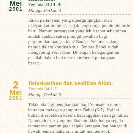
Mei
Yeremia 33:14-26
2001
Minggu Paskah 3
Itulah pertanyaan yang dipergunjingkan oleh
masyarakat Indonesia sejak lengsernya pemimpin orde
baru. Namun pertanyaan yang lebih tepat sebetulnya
adalah apakah satria piningit jawaban bagi
pergumulan bangsa kita?
Bangsa Yehuda sedang
berada dalam kondisi kritis. Tentara Babel sudah
mengepung Yerusalem. Di tengah ketegangan itu,
pastilah dalam hati mereka terbersit pertanyaan
besar:...
2
Belaskasihan dan keadilan Allah.
Yeremia 34:1-7
Mei
Minggu Paskah 3
2001
Tidak ada lagi pengharapan bagi Yerusalem untuk
bertahan melawan gempuran Babel (6-7). Hal ini
bukan disebabkan karena kecanggihan strategi militer
Nebukadnezar yang melibatkan tidak hanya segala
tentaranya namun juga segala kerajaan dan bangsa di
bawah pemerintahannya untuk mengeroyok