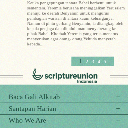
Ketika pengepungan tentara Babel berhenti untuk
sementara, Yeremia berusaha meninggalkan Yerusalem
menuju ke daerah Benyamin untuk mengurus
pembagian warisan di antara kaum keluarganya.
Namun di pintu gerbang Benyamin, ia ditangkap oleh
kepala penjaga dan dituduh mau menyeberang ke
pihak Babel.
Khotbah Yeremia yang terus-menerus
menyerukan agar orang- orang Yehuda menyerah
kepada...
1
2
3
4
5
Baca Gali Alkitab
Santapan Harian
Who We Are