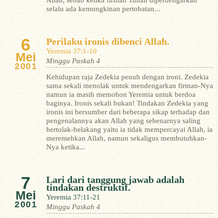
Allah, sebab ketika firman Tuhan diperdengarkan
selalu ada kemungkinan pertobatan...
6
Perilaku ironis dibenci Allah.
Yeremia 37:1-10
Mei
Minggu Paskah 4
2001
Kehidupan raja Zedekia penuh dengan ironi. Zedekia
sama sekali menolak untuk mendengarkan firman-Nya
namun ia masih memohon Yeremia untuk berdoa
baginya. Ironis sekali bukan! Tindakan Zedekia yang
ironis ini bersumber dari beberapa sikap terhadap dan
pengenalannya akan Allah yang sebenarnya saling
bertolak-belakang yaitu ia tidak mempercayai Allah, ia
meremehkan Allah, namun sekaligus membutuhkan-
Nya ketika...
7
Lari dari tanggung jawab adalah
tindakan destruktif.
Mei
Yeremia 37:11-21
2001
Minggu Paskah 4