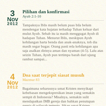
3
Pilihan dan konfirmasi
Ayub 2:1-10
Nov
2012
Tampaknya Iblis masih belum puas bila belum
mendengar kata hujatan terhadap Tuhan keluar dari
mulut Ayub. Sebab itu ia masih menggugat Ayub di
hadapan Tuhan. Menurut Iblis, meskipun Ayub
kehilangan harta benda dan anak-anaknya, toh dia
masih segar bugar. Orang pasti rela kehilangan apa
saja asalkan dirinya aman dan nyaman (4-5). Lalu atas
seizin Tuhan, Ayub pun tertimpa barah dari ujung
rambut sampai...
4
Doa saat terjepit siasat musuh
Mazmur 83
Nov
2012
Bagaimana seharusnya umat Kristen menyikapi
kebebasan mengekspresikan iman yang semakin
sempit di Indonesia? Misalnya, semakin sulit
mendapatkan IMB gereja dan bahkan penutupan
gereja di wilayah tertentu. Sikap umat Kristen