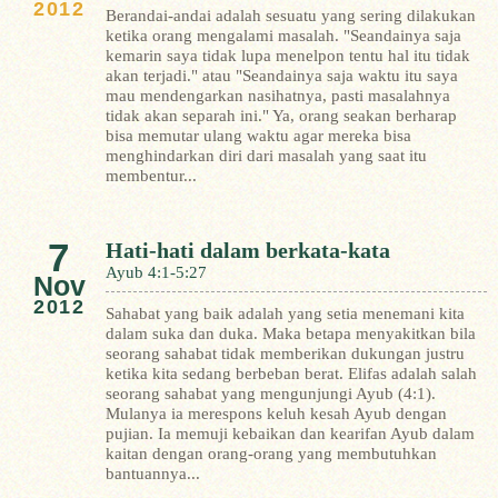
2012
Berandai-andai adalah sesuatu yang sering dilakukan
ketika orang mengalami masalah. "Seandainya saja
kemarin saya tidak lupa menelpon tentu hal itu tidak
akan terjadi." atau "Seandainya saja waktu itu saya
mau mendengarkan nasihatnya, pasti masalahnya
tidak akan separah ini." Ya, orang seakan berharap
bisa memutar ulang waktu agar mereka bisa
menghindarkan diri dari masalah yang saat itu
membentur...
7
Hati-hati dalam berkata-kata
Ayub 4:1-5:27
Nov
2012
Sahabat yang baik adalah yang setia menemani kita
dalam suka dan duka. Maka betapa menyakitkan bila
seorang sahabat tidak memberikan dukungan justru
ketika kita sedang berbeban berat.
Elifas adalah salah
seorang sahabat yang mengunjungi Ayub (4:1).
Mulanya ia merespons keluh kesah Ayub dengan
pujian. Ia memuji kebaikan dan kearifan Ayub dalam
kaitan dengan orang-orang yang membutuhkan
bantuannya...