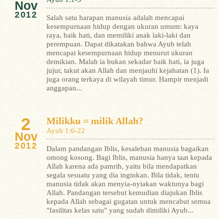
Nov
2012
Salah satu harapan manusia adalah mencapai
kesempurnaan hidup dengan ukuran umum: kaya
raya, baik hati, dan memiliki anak laki-laki dan
perempuan. Dapat dikatakan bahwa Ayub telah
mencapai kesempurnaan hidup menurut ukuran
demikian. Malah ia bukan sekadar baik hati, ia juga
jujur, takut akan Allah dan menjauhi kejahatan (1). Ia
juga orang terkaya di wilayah timur.
Hampir menjadi
anggapan...
2
Milikku = milik Allah?
Ayub 1:6-22
Nov
2012
Dalam pandangan Iblis, kesalehan manusia bagaikan
omong kosong. Bagi Iblis, manusia hanya taat kepada
Allah karena ada pamrih, yaitu bila mendapatkan
segala sesuatu yang dia inginkan. Bila tidak, tentu
manusia tidak akan menyia-nyiakan waktunya bagi
Allah. Pandangan tersebut kemudian diajukan Iblis
kepada Allah sebagai gugatan untuk mencabut semua
"fasilitas kelas satu" yang sudah dimiliki Ayub...