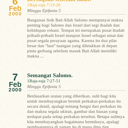
6
1Raja-raja 7:13-26
Feb
Minggu Epifania 5
2000
Bangunan fisik Bait Allah Salomo mempunyai makna
penting bagi Salomo dan Israel dari segi ibadah dan
kehidupan rohani. Tempat ini merupakan pusat ibadah
pribadi-pribadi Israel maupun Israel sebagai umat dan
pusat segala perayaan agama.
Karena itu dua pilar
besar dan "laut" tuangan yang diletakkan di depan
pintu gerbang sebelum masuk Bait Allah memiliki
makna ...
7
Semangat Salomo.
1Raja-raja 7:27-51
Feb
Minggu Epifania 5
2000
Berdasarkan uraian yang diberikan, sulit bagi kita
untuk membayangkan bentuk perkakas-perkakas itu
secara detail, apalagi tentang fungsi dari perkakas itu
dan makna segala ukiran, gambar dan hiasan yang
terdapat pada setiap perkakas tersebut. Betapa sulitnya
kita membayangkan bagaimana bentuknya, apalagi
pembuatannya di zaman itu di mana ilmu dan