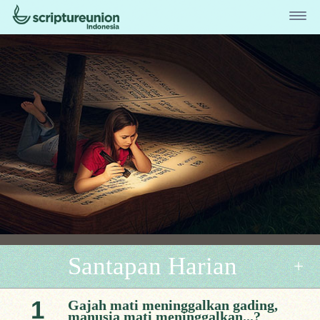
Santapan Harian
1
Gajah mati meninggalkan gading,
manusia mati meninggalkan...?