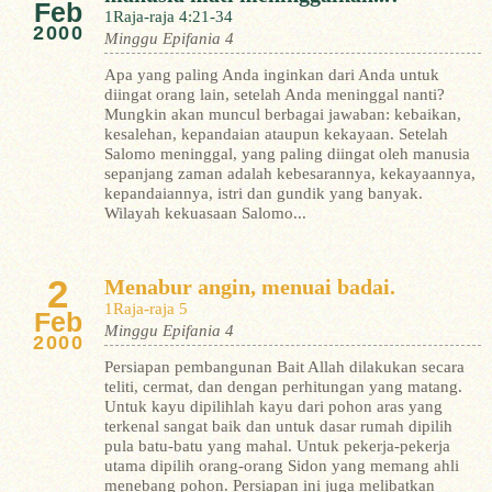
Feb
1Raja-raja 4:21-34
2000
Minggu Epifania 4
Apa yang paling Anda inginkan dari Anda untuk
diingat orang lain, setelah Anda meninggal nanti?
Mungkin akan muncul berbagai jawaban: kebaikan,
kesalehan, kepandaian ataupun kekayaan. Setelah
Salomo meninggal, yang paling diingat oleh manusia
sepanjang zaman adalah kebesarannya, kekayaannya,
kepandaiannya, istri dan gundik yang banyak.
Wilayah kekuasaan Salomo...
2
Menabur angin, menuai badai.
1Raja-raja 5
Feb
Minggu Epifania 4
2000
Persiapan pembangunan Bait Allah dilakukan secara
teliti, cermat, dan dengan perhitungan yang matang.
Untuk kayu dipilihlah kayu dari pohon aras yang
terkenal sangat baik dan untuk dasar rumah dipilih
pula batu-batu yang mahal. Untuk pekerja-pekerja
utama dipilih orang-orang Sidon yang memang ahli
menebang pohon. Persiapan ini juga melibatkan