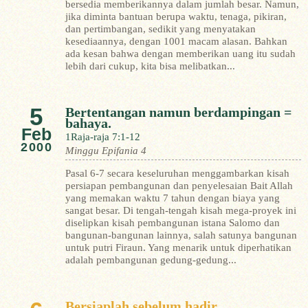
bersedia memberikannya dalam jumlah besar. Namun,
jika diminta bantuan berupa waktu, tenaga, pikiran,
dan pertimbangan, sedikit yang menyatakan
kesediaannya, dengan 1001 macam alasan. Bahkan
ada kesan bahwa dengan memberikan uang itu sudah
lebih dari cukup, kita bisa melibatkan...
5
Bertentangan namun berdampingan =
bahaya.
Feb
1Raja-raja 7:1-12
2000
Minggu Epifania 4
Pasal 6-7 secara keseluruhan menggambarkan kisah
persiapan pembangunan dan penyelesaian Bait Allah
yang memakan waktu 7 tahun dengan biaya yang
sangat besar. Di tengah-tengah kisah mega-proyek ini
diselipkan kisah pembangunan istana Salomo dan
bangunan-bangunan lainnya, salah satunya bangunan
untuk putri Firaun. Yang menarik untuk diperhatikan
adalah pembangunan gedung-gedung...
Bersiaplah sebelum hadir.