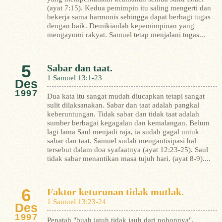
(ayat 7:15). Kedua pemimpin itu saling mengerti dan
bekerja sama harmonis sehingga dapat berbagi tugas
dengan baik. Demikianlah kepemimpinan yang
mengayomi rakyat. Samuel tetap menjalani tugas...
5
Sabar dan taat.
1 Samuel 13:1-23
Des
1997
Dua kata itu sangat mudah diucapkan tetapi sangat
sulit dilaksanakan. Sabar dan taat adalah pangkal
keberuntungan. Tidak sabar dan tidak taat adalah
sumber berbagai kegagalan dan kemalangan. Belum
lagi lama Saul menjadi raja, ia sudah gagal untuk
sabar dan taat. Samuel sudah mengantisipasi hal
tersebut dalam doa syafaatnya (ayat 12:23-25). Saul
tidak sabar menantikan masa tujuh hari. (ayat 8-9)....
6
Faktor keturunan tidak mutlak.
1 Samuel 13:23-24
Des
1997
Pepatah "buah jatuh tidak jauh dari pohonnya",