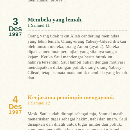
meniadakan proses...
3
Membela yang lemah.
1 Samuel 11
Des
1997
Orang yang tidak takut Allah cenderung menindas
yang lebih lemah. Orang-orang Yabesy-Gilead ditekan
oleh musuh mereka, orang Amon (ayat 2). Mereka
dipaksa membuat perjanjian yang sifatnya sangat
kejam. Ketika Saul mendengar berita buruk itu,
hatinya tersentuh. Saul tampil bukan dengan motivasi
mendapatkan dukungan politik orang-orang Yabesy-
Gilead, tetapi semata-mata untuk membela yang lemah
dan...
4
Kerjasama pemimpin mengayomi.
1 Samuel 12
Des
1997
Meski Saul sudah diurapi sebagai raja, Samuel masih
meneruskan tugas sebagai hakim, nabi dan imam. Saul
disiapkan dan dilatih untuk tugas militer dan politik,
yang memperhatikan keamanan semua suku Israel