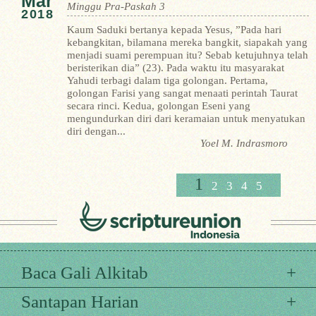
Mar
Minggu Pra-Paskah 3
2018
Kaum Saduki bertanya kepada Yesus, ”Pada hari
kebangkitan, bilamana mereka bangkit, siapakah yang
menjadi suami perempuan itu? Sebab ketujuhnya telah
beristerikan dia” (23). Pada waktu itu masyarakat
Yahudi terbagi dalam tiga golongan. Pertama,
golongan Farisi yang sangat menaati perintah Taurat
secara rinci. Kedua, golongan Eseni yang
mengundurkan diri dari keramaian untuk menyatukan
diri dengan...
Yoel M. Indrasmoro
1
2
3
4
5
Baca Gali Alkitab
Santapan Harian