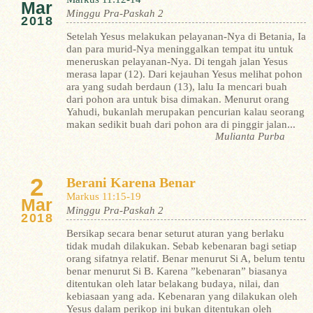
Mar
Minggu Pra-Paskah 2
2018
Setelah Yesus melakukan pelayanan-Nya di Betania, Ia
dan para murid-Nya meninggalkan tempat itu untuk
meneruskan pelayanan-Nya. Di tengah jalan Yesus
merasa lapar (12). Dari kejauhan Yesus melihat pohon
ara yang sudah berdaun (13), lalu Ia mencari buah
dari pohon ara untuk bisa dimakan. Menurut orang
Yahudi, bukanlah merupakan pencurian kalau seorang
makan sedikit buah dari pohon ara di pinggir jalan...
Mulianta Purba
2
Berani Karena Benar
Markus 11:15-19
Mar
Minggu Pra-Paskah 2
2018
Bersikap secara benar seturut aturan yang berlaku
tidak mudah dilakukan. Sebab kebenaran bagi setiap
orang sifatnya relatif. Benar menurut Si A, belum tentu
benar menurut Si B. Karena ”kebenaran” biasanya
ditentukan oleh latar belakang budaya, nilai, dan
kebiasaan yang ada. Kebenaran yang dilakukan oleh
Yesus dalam perikop ini bukan ditentukan oleh