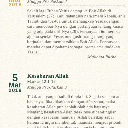
Minggu Pra-Paskah 3
2018
Sekali lagi Tuhan Yesus datang ke Bait Allah di
Yerusalem (27). Lalu datanglah para imam kepala, ahli
Taurat, dan tua-tua untuk menangkap Yesus dengan
cara mencobai-Nya dengan pertanyaan tentang kuasa
yang ada pada diri-Nya (28). Pertanyaan itu mereka
ajukan setelah Yesus mengusir orang-orang yang
berjualan dan membersihkan Bait Allah. Pertanyaan
mereka dapat dipahami sebagai protes atas tindakan
Yesus...
Mulianta Purba
5
Kesabaran Allah
Markus 12:1-12
Mar
Minggu Pra-Paskah 3
2018
Tidak ada yang abadi di dunia ini. Segala sesuatu ada
batasnya. Jika dikaitkan dengan sifat sabar, maka
kesabaran Allah pun seolah-olah ada batasnya.
Memang kesabaran Allah tidak bisa dibandingkan
dengan kesabaran manusia. Allah bersikap sabar
karena Ia ingin membentuk manusia menjadi pribadi
yang lebih baik. Kesabaran manusia belum tentu