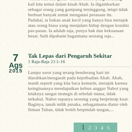
kali kita temui dalam kisah Ahab. Ia digambarkan
sebagai orang yang gampang tersinggung, tetapi tidak
berbuat banyak untuk mengatasi perasaan itu.
Padahal, ia bukan anak kecil yang hanya bisa merajuk
atau orang biasa yang menjalani hidup dengan kondisi
pas-pasan. Ia adalah raja, punya hak dan kekuasaan
besar. Sulit dipahami bagaimana seorang raja...
7
Tak Lepas dari Pengaruh Sekitar
1 Raja-Raja 21:1-16
Ags
2015
Lampu sorot yang terang-benderang hari ini
diarahkan/mengarah pada kepribadian Ahab. Ahab,
masih seperti yang kita baca kemarin, merajuk karena
keinginannya mendapatkan kebun anggur Nabot yang
letaknya sangat strategis di sebelah istana, tidak
terkabul.
Nabot rupanya seorang yang berprinsip kuat.
Baginya, tanah milik pusaka, sebagaimana diatur oleh
firman Tuhan, tidak boleh berpindah tangan,...
1
2
3
4
5