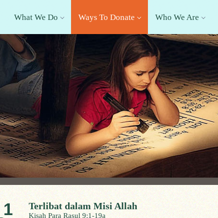
What We Do
Ways To Donate
Who We Are
1
Terlibat dalam Misi Allah
Kisah Para Rasul 9:1-19a