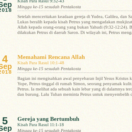
Kisah Para Rasul 9:32-43
Sep
Minggu ke-15 sesudah Pentakosta
2018
Setelah menceritakan keadaan gereja di Yudea, Galilea, dan 
Lukas beralih kepada kisah Petrus yang mengadakan mukjiza
Allah kepada orang-orang yang bukan Yahudi (9:32-12:24). B
dilakukan Petrus di daerah Saron. Di wilayah ini, Petrus meng
4
Memahami Rencana Allah
Kisah Para Rasul 10:1-48
Sep
Minggu ke-15 sesudah Pentakosta
2018
Bagian ini mengisahkan awal penyebaran Injil Yesus Kristus
Yope, Petrus tinggal di rumah Simon, seorang penyamak kuli
Petrus. Ia melihat ada sebuah kain lebar yang di dalamnya ter
dan burung. Lalu Tuhan meminta Petrus untuk menyembelih 
5
Gereja yang Bertumbuh
Kisah Para Rasul 11:1-18
Sep
Minggu ke-15 sesudah Pentakosta