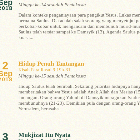
Sep
Minggu ke-14 sesudah Pentakosta
2018
Dalam konteks penganiayaan para pengikut Yesus, Lukas men
bernama Saulus. Dia adalah salah seorang yang menyetujui p
berkobar-kobar untuk mengancam dan membunuh murid-murid 
Saulus telah tersiar sampai ke Damsyik (13). Agenda Saulus
kuasa...
2
Hidup Penuh Tantangan
Kisah Para Rasul 9:19b-31
Sep
Minggu ke-15 sesudah Pentakosta
2018
Hidup Saulus telah berubah. Sekarang prioritas hidupnya ha
memberitakan bahwa Yesus adalah Anak Allah dan Mesias (15
tantangan. Orang-orang Yahudi di Damsyik meragukan Saulus
membunuhnya (21-23). Demikian pula dengan orang-orang Ya
Yerusalem, berusaha...
3
Mukjizat Itu Nyata