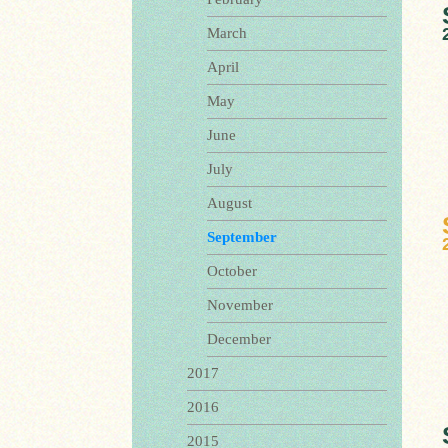
March
April
May
June
July
August
September
October
November
December
2017
2016
2015