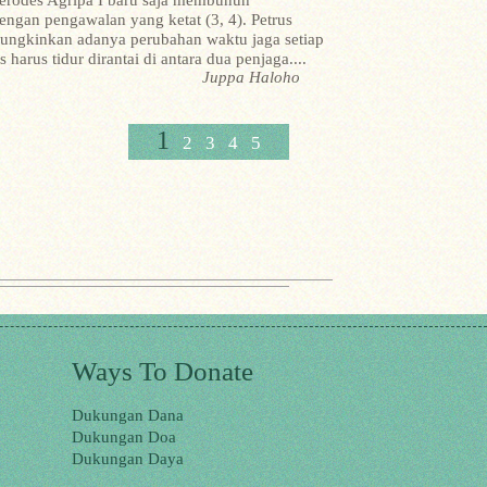
Herodes Agripa I baru saja membunuh
gan pengawalan yang ketat (3, 4). Petrus
emungkinkan adanya perubahan waktu jaga setiap
harus tidur dirantai di antara dua penjaga....
Juppa Haloho
1
2
3
4
5
Ways To Donate
Dukungan Dana
Dukungan Doa
Dukungan Daya