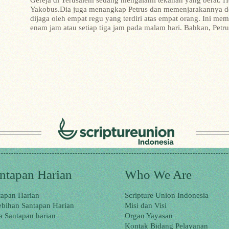
Gereja di Yerusalem sedang mengalami tekanan yang berat. 
Yakobus.Dia juga menangkap Petrus dan memenjarakannya den
dijaga oleh empat regu yang terdiri atas empat orang. Ini m
enam jam atau setiap tiga jam pada malam hari. Bahkan, Petrus 
ntapan Harian
Who We Are
tapan Harian
Scripture Union Indonesia
ebihan Santapan Harian
Misi dan Visi
a Santapan harian
Organ Yayasan
Kontak Bidang Pelayanan