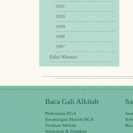
2001
2000
1999
1998
1997
Edisi Khusus
Baca Gali Alkitab
Sa
Perkenalan BGA
San
Keuntungan Metode BGA
Kel
Panduan Metode
Bac
Workshop & Pelatihan