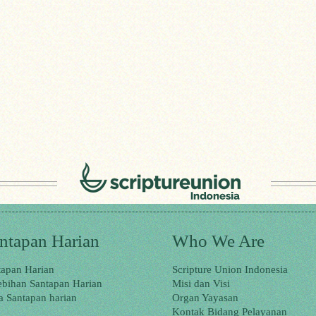
ntapan Harian
Who We Are
tapan Harian
Scripture Union Indonesia
ebihan Santapan Harian
Misi dan Visi
a Santapan harian
Organ Yayasan
Kontak Bidang Pelayanan