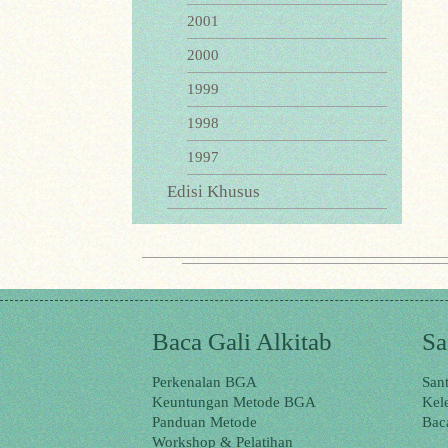
2001
2000
1999
1998
1997
Edisi Khusus
Baca Gali Alkitab
Sa
Perkenalan BGA
San
Keuntungan Metode BGA
Kel
Panduan Metode
Bac
Workshop & Pelatihan