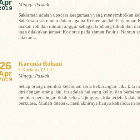
Apr
Minggu Paskah
2019
Sakramen adalah upacara keagamaan yang menyimbolkan keh
Salah satu sakramen dalam agama Kristen adalah Perjamuan K
makan roti dan minum anggur sebagai lambang tubuh dan da
juga dilakukan jemaat Korintus pada zaman Paulus. Namun 
adakan...
26
Karunia Rohani
1 Korintus 12:1-11
Apr
Minggu Paskah
2019
Setiap orang memiliki kelebihan serta kekurangan. Jika k
diri dengan orang lain, itu adalah hal yang keliru dan berbaha
memicu persaingan tidak sehat. Ujungnya, kita terjebak dala
berkuasa. Mudah ditebak, hasil akhirnya hanya kehancuran rel