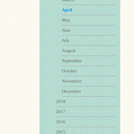
April
May
June
July
August
September
October
November
December
2018
2017
2016
2015