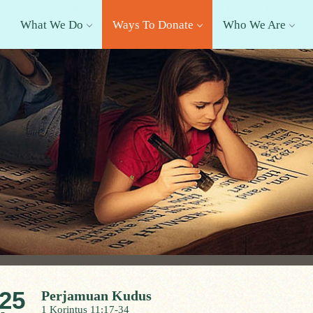
What We Do
Ways To Donate
Who We Are
25
Perjamuan Kudus
1 Korintus 11:17-34