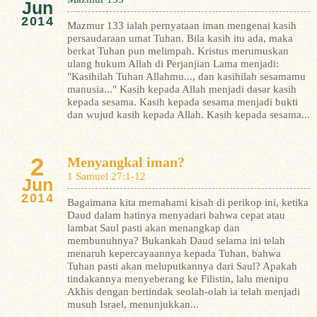
Jun
2014
Mazmur 133 ialah pernyataan iman mengenai kasih
persaudaraan umat Tuhan. Bila kasih itu ada, maka
berkat Tuhan pun melimpah.
Kristus merumuskan
ulang hukum Allah di Perjanjian Lama menjadi:
"Kasihilah Tuhan Allahmu..., dan kasihilah sesamamu
manusia..." Kasih kepada Allah menjadi dasar kasih
kepada sesama. Kasih kepada sesama menjadi bukti
dan wujud kasih kepada Allah. Kasih kepada sesama...
2
Menyangkal iman?
1 Samuel 27:1-12
Jun
2014
Bagaimana kita memahami kisah di perikop ini, ketika
Daud dalam hatinya menyadari bahwa cepat atau
lambat Saul pasti akan menangkap dan
membunuhnya? Bukankah Daud selama ini telah
menaruh kepercayaannya kepada Tuhan, bahwa
Tuhan pasti akan meluputkannya dari Saul? Apakah
tindakannya menyeberang ke Filistin, lalu menipu
Akhis dengan bertindak seolah-olah ia telah menjadi
musuh Israel, menunjukkan...