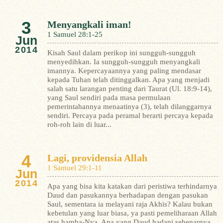
3
Menyangkali iman!
1 Samuel 28:1-25
Jun
2014
Kisah Saul dalam perikop ini sungguh-sungguh
menyedihkan. Ia sungguh-sungguh menyangkali
imannya. Kepercayaannya yang paling mendasar
kepada Tuhan telah ditinggalkan. Apa yang menjadi
salah satu larangan penting dari Taurat (Ul. 18:9-14),
yang Saul sendiri pada masa permulaan
pemerintahannya menaatinya (3), telah dilanggarnya
sendiri. Percaya pada peramal berarti percaya kepada
roh-roh lain di luar...
4
Lagi, providensia Allah
1 Samuel 29:1-11
Jun
2014
Apa yang bisa kita katakan dari peristiwa terhindarnya
Daud dan pasukannya berhadapan dengan pasukan
Saul, sementara ia melayani raja Akhis? Kalau bukan
kebetulan yang luar biasa, ya pasti pemeliharaan Allah
atas hamba-Nya.
Apa yang Daud hadapi sebenarnya