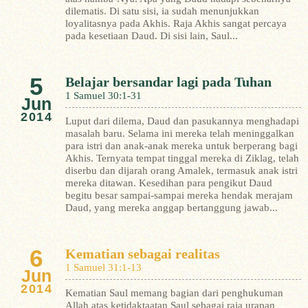
dilematis. Di satu sisi, ia sudah menunjukkan
loyalitasnya pada Akhis. Raja Akhis sangat percaya
pada kesetiaan Daud. Di sisi lain, Saul...
5
Belajar bersandar lagi pada Tuhan
1 Samuel 30:1-31
Jun
2014
Luput dari dilema, Daud dan pasukannya menghadapi
masalah baru. Selama ini mereka telah meninggalkan
para istri dan anak-anak mereka untuk berperang bagi
Akhis. Ternyata tempat tinggal mereka di Ziklag, telah
diserbu dan dijarah orang Amalek, termasuk anak istri
mereka ditawan. Kesedihan para pengikut Daud
begitu besar sampai-sampai mereka hendak merajam
Daud, yang mereka anggap bertanggung jawab...
6
Kematian sebagai realitas
1 Samuel 31:1-13
Jun
2014
Kematian Saul memang bagian dari penghukuman
Allah atas ketidaktaatan Saul sebagai raja urapan