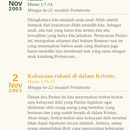
Nov
Efesus 1:7-14
2003
Minggu ke-21 sesudah Pentakosta
Diangkatnya kita menjadi anak-anak Allah adalah
dampak dari keputusan Allah memilih kita. Sebagai
anak, ada hak yang harus kita terima dan ada
kewajiban yang harus kita jalankan. Pernyataan Paulus
ini, merupakan adaptasi dari hukum Romawi saat itu
yang menetapkan bahwa anak yang diadopsi juga
harus memiliki dan menikmati hak yang sama dengan
anak kandung.Pertanyaan...
2
Kekayaan rohani di dalam Kristus.
Efesus 1:15-23
Nov
Minggu ke-22 sesudah Pentakosta
2003
Dalam doa Paulus ini kita menemukan berkat-berkat
atau kekayaan ilahi yang Paulus inginkan agar
dinikmati oleh orang-orang yang bertobat, yang
beriman dan yang sudah berada di dalam Kristus.
Akan tetapi, berkat-berkat atau kekayaan ilahi tersebut
tidak dapat dipahami secara alamiah. Artinya, setiap
orang memerlukan Roh yang menyatakan kebenaran