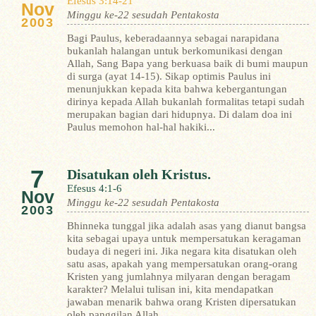
Efesus 3:14-21
Nov
Minggu ke-22 sesudah Pentakosta
2003
Bagi Paulus, keberadaannya sebagai narapidana
bukanlah halangan untuk berkomunikasi dengan
Allah, Sang Bapa yang berkuasa baik di bumi maupun
di surga (ayat 14-15). Sikap optimis Paulus ini
menunjukkan kepada kita bahwa kebergantungan
dirinya kepada Allah bukanlah formalitas tetapi sudah
merupakan bagian dari hidupnya. Di dalam doa ini
Paulus memohon hal-hal hakiki...
7
Disatukan oleh Kristus.
Efesus 4:1-6
Nov
Minggu ke-22 sesudah Pentakosta
2003
Bhinneka tunggal jika adalah asas yang dianut bangsa
kita sebagai upaya untuk mempersatukan keragaman
budaya di negeri ini. Jika negara kita disatukan oleh
satu asas, apakah yang mempersatukan orang-orang
Kristen yang jumlahnya milyaran dengan beragam
karakter? Melalui tulisan ini, kita mendapatkan
jawaban menarik bahwa orang Kristen dipersatukan
oleh panggilan Allah...