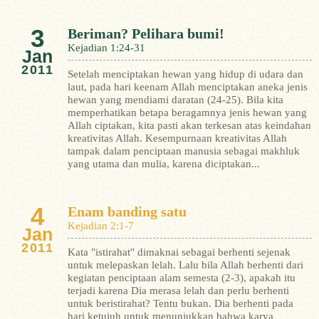
3
Beriman? Pelihara bumi!
Kejadian 1:24-31
Jan
2011
Setelah menciptakan hewan yang hidup di udara dan
laut, pada hari keenam Allah menciptakan aneka jenis
hewan yang mendiami daratan (24-25). Bila kita
memperhatikan betapa beragamnya jenis hewan yang
Allah ciptakan, kita pasti akan terkesan atas keindahan
kreativitas Allah.
Kesempurnaan kreativitas Allah
tampak dalam penciptaan manusia sebagai makhluk
yang utama dan mulia, karena diciptakan...
4
Enam banding satu
Kejadian 2:1-7
Jan
2011
Kata "istirahat" dimaknai sebagai berhenti sejenak
untuk melepaskan lelah. Lalu bila Allah berhenti dari
kegiatan penciptaan alam semesta (2-3), apakah itu
terjadi karena Dia merasa lelah dan perlu berhenti
untuk beristirahat? Tentu bukan. Dia berhenti pada
hari ketujuh untuk menunjukkan bahwa karya