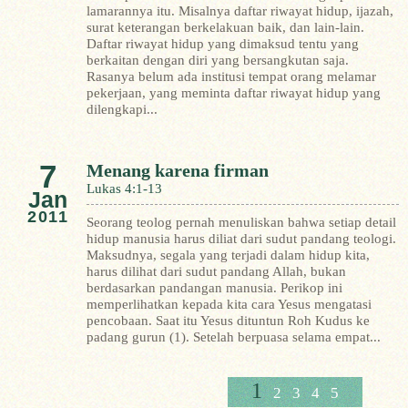
lamarannya itu. Misalnya daftar riwayat hidup, ijazah,
surat keterangan berkelakuan baik, dan lain-lain.
Daftar riwayat hidup yang dimaksud tentu yang
berkaitan dengan diri yang bersangkutan saja.
Rasanya belum ada institusi tempat orang melamar
pekerjaan, yang meminta daftar riwayat hidup yang
dilengkapi...
7
Menang karena firman
Lukas 4:1-13
Jan
2011
Seorang teolog pernah menuliskan bahwa setiap detail
hidup manusia harus diliat dari sudut pandang teologi.
Maksudnya, segala yang terjadi dalam hidup kita,
harus dilihat dari sudut pandang Allah, bukan
berdasarkan pandangan manusia.
Perikop ini
memperlihatkan kepada kita cara Yesus mengatasi
pencobaan. Saat itu Yesus dituntun Roh Kudus ke
padang gurun (1). Setelah berpuasa selama empat...
1
2
3
4
5