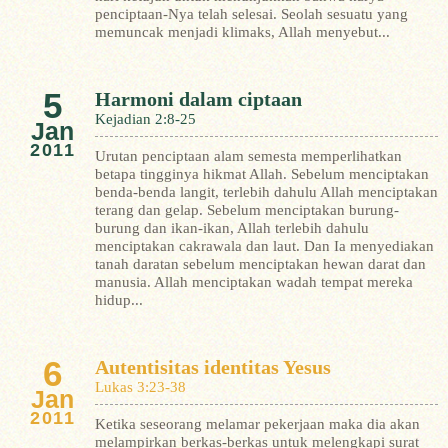
penciptaan-Nya telah selesai.
Seolah sesuatu yang
memuncak menjadi klimaks, Allah menyebut...
5
Harmoni dalam ciptaan
Kejadian 2:8-25
Jan
2011
Urutan penciptaan alam semesta memperlihatkan
betapa tingginya hikmat Allah. Sebelum menciptakan
benda-benda langit, terlebih dahulu Allah menciptakan
terang dan gelap. Sebelum menciptakan burung-
burung dan ikan-ikan, Allah terlebih dahulu
menciptakan cakrawala dan laut. Dan Ia menyediakan
tanah daratan sebelum menciptakan hewan darat dan
manusia.
Allah menciptakan wadah tempat mereka
hidup...
6
Autentisitas identitas Yesus
Lukas 3:23-38
Jan
2011
Ketika seseorang melamar pekerjaan maka dia akan
melampirkan berkas-berkas untuk melengkapi surat