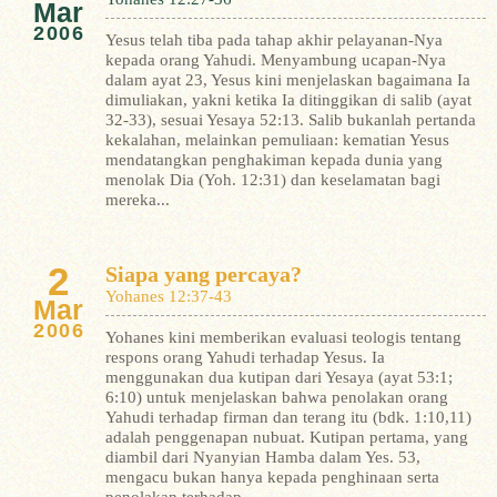
Mar
2006
Yesus telah tiba pada tahap akhir pelayanan-Nya
kepada orang Yahudi. Menyambung ucapan-Nya
dalam ayat 23, Yesus kini menjelaskan bagaimana Ia
dimuliakan, yakni ketika Ia ditinggikan di salib (ayat
32-33), sesuai Yesaya 52:13. Salib bukanlah pertanda
kekalahan, melainkan pemuliaan: kematian Yesus
mendatangkan penghakiman kepada dunia yang
menolak Dia (Yoh. 12:31) dan keselamatan bagi
mereka...
2
Siapa yang percaya?
Yohanes 12:37-43
Mar
2006
Yohanes kini memberikan evaluasi teologis tentang
respons orang Yahudi terhadap Yesus. Ia
menggunakan dua kutipan dari Yesaya (ayat 53:1;
6:10) untuk menjelaskan bahwa penolakan orang
Yahudi terhadap firman dan terang itu (bdk. 1:10,11)
adalah penggenapan nubuat. Kutipan pertama, yang
diambil dari Nyanyian Hamba dalam Yes. 53,
mengacu bukan hanya kepada penghinaan serta