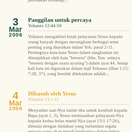
penolakan terhadap...
3
Panggilan untuk percaya
Yohanes 12:44-50
Mar
2006
Yohanes mengakhiri kisah pelayanan Yesus kepada
orang banyak dengan merangkum berbagai tema
penting yang diuraikan dalam Yoh. pasal 2-11.
Pentingnya kata-kata Yesus dalam rangkuman ini
ditunjukkan oleh kata "berseru" (bhs. Yun. artinya
"berseru dengan suara nyaring") dalam ayat 44. Setiap
kali kata ini digunakan dalam Injil Yohanes (lihat 1:15;
7:28, 37), yang hendak ditekankan adalah...
4
Dibasuh oleh Yesus
Yohanes 13:1-11
Mar
2006
Menyadari saat-Nya sudah tiba untuk kembali kepada
Bapa (ayat 1, 3), Yesus memusatkan pelayanan-Nya
kepada kedua belas murid-Nya (ayat 13:1-17:26),
dimulai dengan tindakan yang melandasi segala
sesuatu yang akan terjadi berikutnya dalam hidup