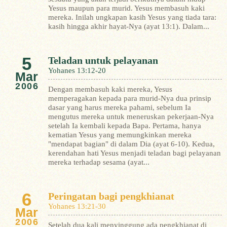
Yesus maupun para murid. Yesus membasuh kaki
mereka. Inilah ungkapan kasih Yesus yang tiada tara:
kasih hingga akhir hayat-Nya (ayat 13:1).
Dalam...
5
Teladan untuk pelayanan
Yohanes 13:12-20
Mar
2006
Dengan membasuh kaki mereka, Yesus
memperagakan kepada para murid-Nya dua prinsip
dasar yang harus mereka pahami, sebelum Ia
mengutus mereka untuk meneruskan pekerjaan-Nya
setelah Ia kembali kepada Bapa. Pertama, hanya
kematian Yesus yang memungkinkan mereka
"mendapat bagian" di dalam Dia (ayat 6-10). Kedua,
kerendahan hati Yesus menjadi teladan bagi pelayanan
mereka terhadap sesama (ayat...
6
Peringatan bagi pengkhianat
Yohanes 13:21-30
Mar
2006
Setelah dua kali menyinggung ada pengkhianat di