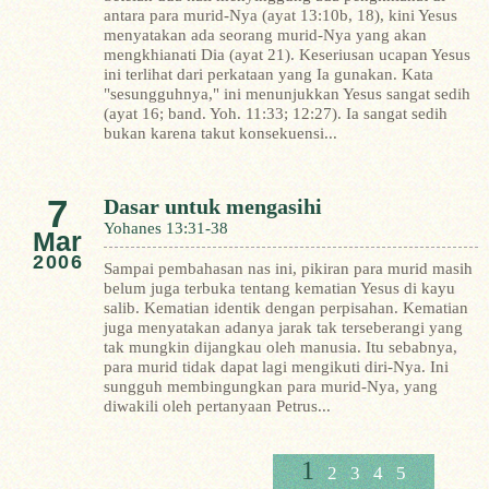
antara para murid-Nya (ayat 13:10b, 18), kini Yesus
menyatakan ada seorang murid-Nya yang akan
mengkhianati Dia (ayat 21).
Keseriusan ucapan Yesus
ini terlihat dari perkataan yang Ia gunakan. Kata
"sesungguhnya," ini menunjukkan Yesus sangat sedih
(ayat 16; band. Yoh. 11:33; 12:27). Ia sangat sedih
bukan karena takut konsekuensi...
7
Dasar untuk mengasihi
Yohanes 13:31-38
Mar
2006
Sampai pembahasan nas ini, pikiran para murid masih
belum juga terbuka tentang kematian Yesus di kayu
salib. Kematian identik dengan perpisahan. Kematian
juga menyatakan adanya jarak tak terseberangi yang
tak mungkin dijangkau oleh manusia.
Itu sebabnya,
para murid tidak dapat lagi mengikuti diri-Nya. Ini
sungguh membingungkan para murid-Nya, yang
diwakili oleh pertanyaan Petrus...
1
2
3
4
5