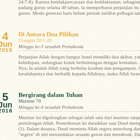
24:7-8). Karena ketidakpercayaan dan ketidaktaatan, sebagian
padang gurun selama 40 tahun. Ia memperbarui perjanjian itu
gurun.
Meski generasi baru belum pernah melihat pelbagai tan
4
Di Antara Dua Pilihan
Ulangan 30:1-20
Jun
Minggu ke-3 sesudah Pentakosta
2016
Perjanjian Allah dengan bangsa Israel memiliki dua akibat, ya
kehidupan, sedangkan kutuk berhubungan dengan kematian.
Nya, Ia adalah Allah yang berbelas kasihan dan pengampun. A
kesalahannya dan berbalik kepada Allahnya, maka Allah Israe
5
Bergirang dalam Tuhan
Mazmur 70
Jun
Minggu ke-4 sesudah Pentakosta
2016
Mazmur ini digolongkan sebagai salah satu dari mazmur rata
pertolongan Allah. Permohonan ini dinaikkan saat Daud mem
(1).
Dalam doanya, Daud meminta Allah segera menolong dan
"segera" di sini menandakan sesuatu gawat dan mendesak. Da