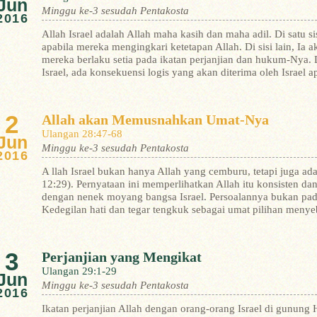
Jun
Minggu ke-3 sesudah Pentakosta
2016
Allah Israel adalah Allah maha kasih dan maha adil. Di satu s
apabila mereka mengingkari ketetapan Allah. Di sisi lain, Ia
mereka berlaku setia pada ikatan perjanjian dan hukum-Nya.
Israel, ada konsekuensi logis yang akan diterima oleh Israel a
2
Allah akan Memusnahkan Umat-Nya
Ulangan 28:47-68
Jun
Minggu ke-3 sesudah Pentakosta
2016
A llah Israel bukan hanya Allah yang cemburu, tetapi juga ad
12:29). Pernyataan ini memperlihatkan Allah itu konsisten d
dengan nenek moyang bangsa Israel.
Persoalannya bukan pada
Kedegilan hati dan tegar tengkuk sebagai umat pilihan meny
3
Perjanjian yang Mengikat
Ulangan 29:1-29
Jun
Minggu ke-3 sesudah Pentakosta
2016
Ikatan perjanjian Allah dengan orang-orang Israel di gunung H