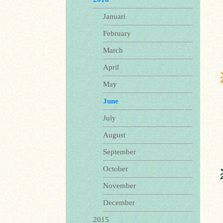
Januari
February
March
April
May
June
July
August
September
October
November
December
2015