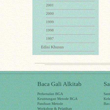
2001
2000
1999
1998
1997
Edisi Khusus
Baca Gali Alkitab
Sa
Perkenalan BGA
San
Keuntungan Metode BGA
Kel
Panduan Metode
Bac
Workshop & Pelatihan