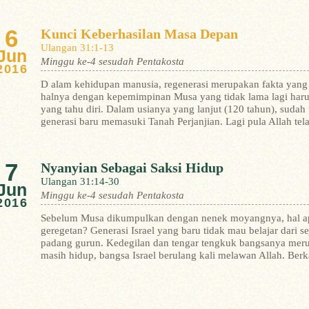
6
Kunci Keberhasilan Masa Depan
Ulangan 31:1-13
Jun
Minggu ke-4 sesudah Pentakosta
2016
D alam kehidupan manusia, regenerasi merupakan fakta yang 
halnya dengan kepemimpinan Musa yang tidak lama lagi harus 
yang tahu diri. Dalam usianya yang lanjut (120 tahun), sud
generasi baru memasuki Tanah Perjanjian. Lagi pula Allah t
7
Nyanyian Sebagai Saksi Hidup
Ulangan 31:14-30
Jun
Minggu ke-4 sesudah Pentakosta
2016
Sebelum Musa dikumpulkan dengan nenek moyangnya, hal ap
geregetan? Generasi Israel yang baru tidak mau belajar dari
padang gurun. Kedegilan dan tengar tengkuk bangsanya mer
masih hidup, bangsa Israel berulang kali melawan Allah. Berk