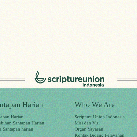
ntapan Harian
Who We Are
tapan Harian
Scripture Union Indonesia
ebihan Santapan Harian
Misi dan Visi
a Santapan harian
Organ Yayasan
Kontak Bidang Pelayanan