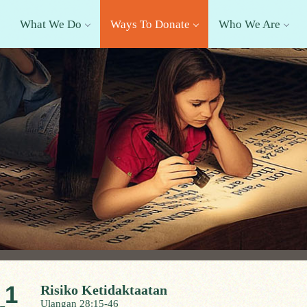
What We Do
Ways To Donate
Who We Are
1
Risiko Ketidaktaatan
Ulangan 28:15-46