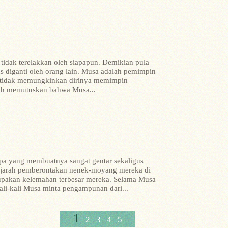
tidak terelakkan oleh siapapun. Demikian pula
diganti oleh orang lain.
Musa adalah pemimpin
ah tidak memungkinkan dirinya memimpin
elah memutuskan bahwa Musa...
a yang membuatnya sangat gentar sekaligus
 sejarah pemberontakan nenek-moyang mereka di
upakan kelemahan terbesar mereka. Selama Musa
ali-kali Musa minta pengampunan dari...
1
2
3
4
5