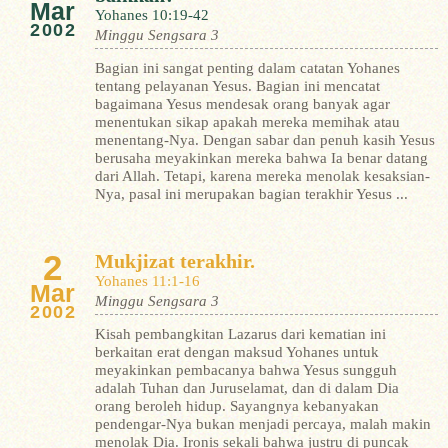
Mar
Yohanes 10:19-42
2002
Minggu Sengsara 3
Bagian ini sangat penting dalam catatan Yohanes
tentang pelayanan Yesus. Bagian ini mencatat
bagaimana Yesus mendesak orang banyak agar
menentukan sikap apakah mereka memihak atau
menentang-Nya. Dengan sabar dan penuh kasih Yesus
berusaha meyakinkan mereka bahwa Ia benar datang
dari Allah. Tetapi, karena mereka menolak kesaksian-
Nya, pasal ini merupakan bagian terakhir Yesus ...
2
Mukjizat terakhir.
Yohanes 11:1-16
Mar
Minggu Sengsara 3
2002
Kisah pembangkitan Lazarus dari kematian ini
berkaitan erat dengan maksud Yohanes untuk
meyakinkan pembacanya bahwa Yesus sungguh
adalah Tuhan dan Juruselamat, dan di dalam Dia
orang beroleh hidup. Sayangnya kebanyakan
pendengar-Nya bukan menjadi percaya, malah makin
menolak Dia. Ironis sekali bahwa justru di puncak