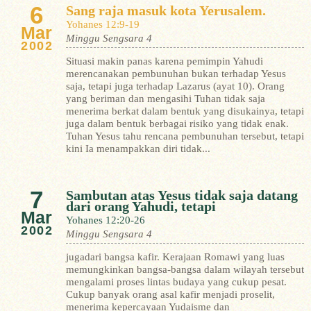
6
Sang raja masuk kota Yerusalem.
Yohanes 12:9-19
Mar
Minggu Sengsara 4
2002
Situasi makin panas karena pemimpin Yahudi
merencanakan pembunuhan bukan terhadap Yesus
saja, tetapi juga terhadap Lazarus (ayat 10). Orang
yang beriman dan mengasihi Tuhan tidak saja
menerima berkat dalam bentuk yang disukainya, tetapi
juga dalam bentuk berbagai risiko yang tidak enak.
Tuhan Yesus tahu rencana pembunuhan tersebut, tetapi
kini Ia menampakkan diri tidak...
7
Sambutan atas Yesus tidak saja datang
dari orang Yahudi, tetapi
Mar
Yohanes 12:20-26
2002
Minggu Sengsara 4
jugadari bangsa kafir. Kerajaan Romawi yang luas
memungkinkan bangsa-bangsa dalam wilayah tersebut
mengalami proses lintas budaya yang cukup pesat.
Cukup banyak orang asal kafir menjadi proselit,
menerima kepercayaan Yudaisme dan