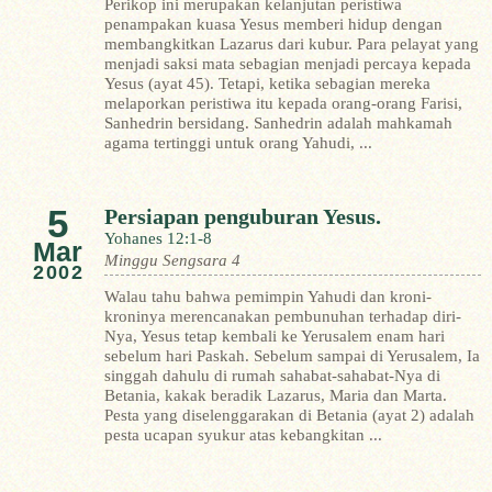
Perikop ini merupakan kelanjutan peristiwa
penampakan kuasa Yesus memberi hidup dengan
membangkitkan Lazarus dari kubur. Para pelayat yang
menjadi saksi mata sebagian menjadi percaya kepada
Yesus (ayat 45). Tetapi, ketika sebagian mereka
melaporkan peristiwa itu kepada orang-orang Farisi,
Sanhedrin bersidang. Sanhedrin adalah mahkamah
agama tertinggi untuk orang Yahudi, ...
5
Persiapan penguburan Yesus.
Yohanes 12:1-8
Mar
Minggu Sengsara 4
2002
Walau tahu bahwa pemimpin Yahudi dan kroni-
kroninya merencanakan pembunuhan terhadap diri-
Nya, Yesus tetap kembali ke Yerusalem enam hari
sebelum hari Paskah. Sebelum sampai di Yerusalem, Ia
singgah dahulu di rumah sahabat-sahabat-Nya di
Betania, kakak beradik Lazarus, Maria dan Marta.
Pesta yang diselenggarakan di Betania (ayat 2) adalah
pesta ucapan syukur atas kebangkitan ...