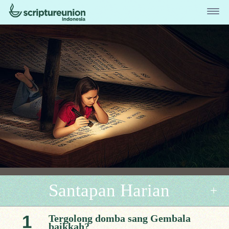
Santapan Harian
1
Tergolong domba sang Gembala
baikkah?