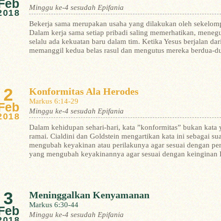
Feb
Minggu ke-4 sesudah Epifania
2018
Bekerja sama merupakan usaha yang dilakukan oleh sekelom
Dalam kerja sama setiap pribadi saling memerhatikan, meneg
selalu ada kekuatan baru dalam tim. Ketika Yesus berjalan dar
memanggil kedua belas rasul dan mengutus mereka berdua-dua (
2
Konformitas Ala Herodes
Markus 6:14-29
Feb
Minggu ke-4 sesudah Epifania
2018
Dalam kehidupan sehari-hari, kata ”konformitas” bukan kata 
ramai. Cialdini dan Goldstein mengartikan kata ini sebagai s
mengubah keyakinan atau perilakunya agar sesuai dengan per
yang mengubah keyakinannya agar sesuai dengan keinginan He
3
Meninggalkan Kenyamanan
Markus 6:30-44
Feb
Minggu ke-4 sesudah Epifania
2018