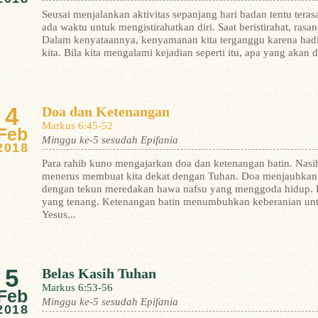
Seusai menjalankan aktivitas sepanjang hari badan tentu tera
ada waktu untuk mengistirahatkan diri. Saat beristirahat, rasa
Dalam kenyataannya, kenyamanan kita terganggu karena had
kita. Bila kita mengalami kejadian seperti itu, apa yang akan 
4
Doa dan Ketenangan
Markus 6:45-52
Feb
Minggu ke-5 sesudah Epifania
2018
Para rahib kuno mengajarkan doa dan ketenangan batin. Nasi
menerus membuat kita dekat dengan Tuhan. Doa menjauhkan k
dengan tekun meredakan hawa nafsu yang menggoda hidup. D
yang tenang. Ketenangan batin menumbuhkan keberanian untu
Yesus...
5
Belas Kasih Tuhan
Markus 6:53-56
Feb
Minggu ke-5 sesudah Epifania
2018