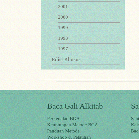
2001
2000
1999
1998
1997
Edisi Khusus
Baca Gali Alkitab
Sa
Perkenalan BGA
San
Keuntungan Metode BGA
Kel
Panduan Metode
Bac
Workshop & Pelatihan