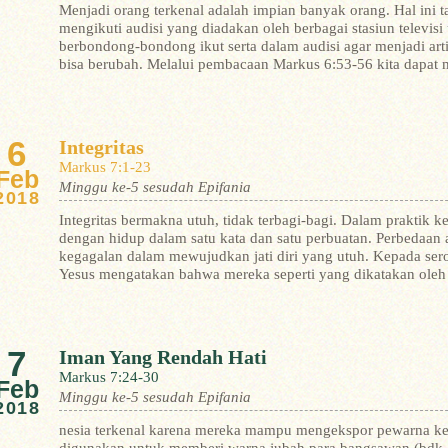
Menjadi orang terkenal adalah impian banyak orang. Hal ini 
mengikuti audisi yang diadakan oleh berbagai stasiun televis
berbondong-bondong ikut serta dalam audisi agar menjadi art
bisa berubah. Melalui pembacaan Markus 6:53-56 kita dapat
6
Integritas
Markus 7:1-23
Feb
Minggu ke-5 sesudah Epifania
2018
Integritas bermakna utuh, tidak terbagi-bagi. Dalam praktik ke
dengan hidup dalam satu kata dan satu perbuatan. Perbedaan
kegagalan dalam mewujudkan jati diri yang utuh. Kepada sero
Yesus mengatakan bahwa mereka seperti yang dikatakan oleh 
7
Iman Yang Rendah Hati
Markus 7:24-30
Feb
Minggu ke-5 sesudah Epifania
2018
nesia terkenal karena mereka mampu mengekspor pewarna ke