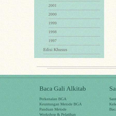
2001
2000
1999
1998
1997
Edisi Khusus
Baca Gali Alkitab
Sa
Perkenalan BGA
San
Keuntungan Metode BGA
Kel
Panduan Metode
Bac
Workshop & Pelatihan