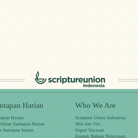
ntapan Harian
Who We Are
tapan Harian
Scripture Union Indonesia
ebihan Santapan Harian
Misi dan Visi
a Santapan harian
Organ Yayasan
Kontak Bidang Pelayanan