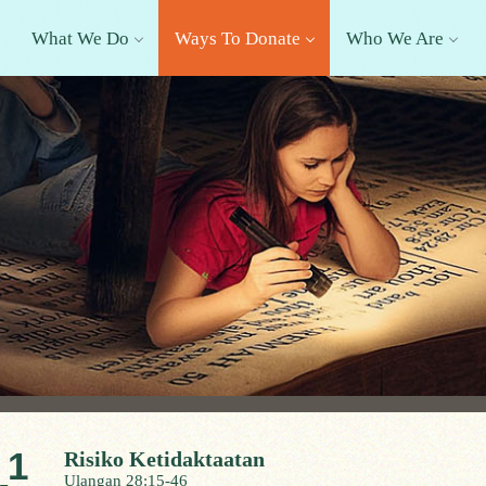
What We Do
Ways To Donate
Who We Are
1
Risiko Ketidaktaatan
Ulangan 28:15-46