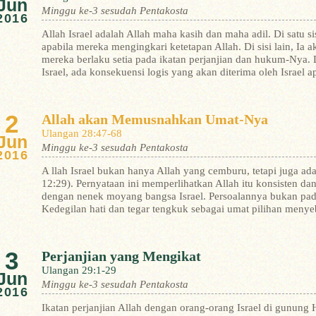
Jun
Minggu ke-3 sesudah Pentakosta
2016
Allah Israel adalah Allah maha kasih dan maha adil. Di satu s
apabila mereka mengingkari ketetapan Allah. Di sisi lain, Ia
mereka berlaku setia pada ikatan perjanjian dan hukum-Nya.
Israel, ada konsekuensi logis yang akan diterima oleh Israel a
2
Allah akan Memusnahkan Umat-Nya
Ulangan 28:47-68
Jun
Minggu ke-3 sesudah Pentakosta
2016
A llah Israel bukan hanya Allah yang cemburu, tetapi juga ad
12:29). Pernyataan ini memperlihatkan Allah itu konsisten d
dengan nenek moyang bangsa Israel.
Persoalannya bukan pada
Kedegilan hati dan tegar tengkuk sebagai umat pilihan meny
3
Perjanjian yang Mengikat
Ulangan 29:1-29
Jun
Minggu ke-3 sesudah Pentakosta
2016
Ikatan perjanjian Allah dengan orang-orang Israel di gunung H