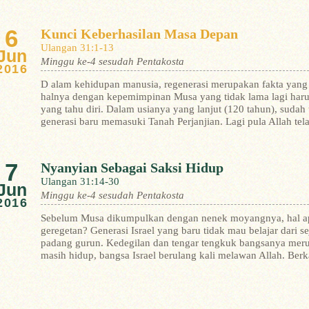
6
Kunci Keberhasilan Masa Depan
Ulangan 31:1-13
Jun
Minggu ke-4 sesudah Pentakosta
2016
D alam kehidupan manusia, regenerasi merupakan fakta yang 
halnya dengan kepemimpinan Musa yang tidak lama lagi harus 
yang tahu diri. Dalam usianya yang lanjut (120 tahun), sud
generasi baru memasuki Tanah Perjanjian. Lagi pula Allah t
7
Nyanyian Sebagai Saksi Hidup
Ulangan 31:14-30
Jun
Minggu ke-4 sesudah Pentakosta
2016
Sebelum Musa dikumpulkan dengan nenek moyangnya, hal ap
geregetan? Generasi Israel yang baru tidak mau belajar dari
padang gurun. Kedegilan dan tengar tengkuk bangsanya mer
masih hidup, bangsa Israel berulang kali melawan Allah. Berk