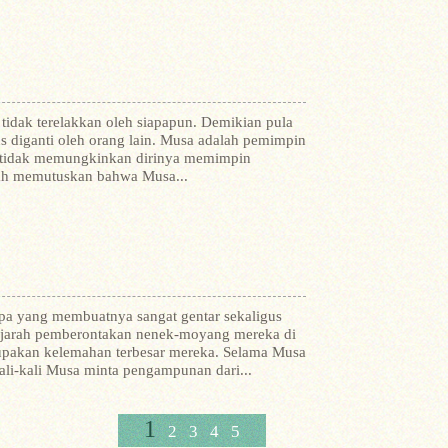
tidak terelakkan oleh siapapun. Demikian pula
diganti oleh orang lain.
Musa adalah pemimpin
ah tidak memungkinkan dirinya memimpin
elah memutuskan bahwa Musa...
a yang membuatnya sangat gentar sekaligus
 sejarah pemberontakan nenek-moyang mereka di
upakan kelemahan terbesar mereka. Selama Musa
ali-kali Musa minta pengampunan dari...
1
2
3
4
5