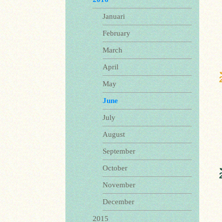
Januari
February
March
April
May
June
July
August
September
October
November
December
2015