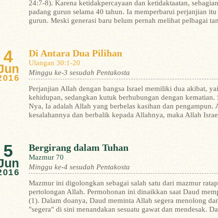
24:7-8). Karena ketidakpercayaan dan ketidaktaatan, sebagian
padang gurun selama 40 tahun. Ia memperbarui perjanjian itu
gurun.
Meski generasi baru belum pernah melihat pelbagai tan
4
Di Antara Dua Pilihan
Ulangan 30:1-20
Jun
Minggu ke-3 sesudah Pentakosta
2016
Perjanjian Allah dengan bangsa Israel memiliki dua akibat, ya
kehidupan, sedangkan kutuk berhubungan dengan kematian.
Nya, Ia adalah Allah yang berbelas kasihan dan pengampun. A
kesalahannya dan berbalik kepada Allahnya, maka Allah Israe
5
Bergirang dalam Tuhan
Mazmur 70
Jun
Minggu ke-4 sesudah Pentakosta
2016
Mazmur ini digolongkan sebagai salah satu dari mazmur rata
pertolongan Allah. Permohonan ini dinaikkan saat Daud mem
(1).
Dalam doanya, Daud meminta Allah segera menolong dan
"segera" di sini menandakan sesuatu gawat dan mendesak. Da