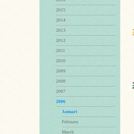
2015
2014
2013
2012
2011
2010
2009
2008
2007
2006
Januari
February
March