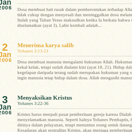
Jan
2006
Dosa membuat hati rusak dalam pemberontakan terhadap Allah
tidak cukup dengan menyesali dan meninggalkan dosa melainkan
Itulah yang Tuhan Yesus maksudkan ketika Ia berkata bahwa s
diselamatkan (ayat 3). Lahir kembali adalah...
2
Menerima karya salib
Yohanes 3:13-21
Jan
2006
Dosa membuat manusia mengalami hukuman Allah. Hukuman 
kekal kelak, tetapi sudah dialami kini (ayat 18, 21). Hidup d
kegelapan daripada terang sudah merupakan hukuman yang se
ingin manusia tetap hidup dalam dosa. Allah mengasihi manusi
3
Menyaksikan Kristus
Yohanes 3:22-36
Jan
2006
Kristus harus menjadi pusat pemberitaan gereja karena Dialah
menyelamatkan manusia. Seperti halnya Yohanes Pembaptis, 
dirinya dalam pelayanan, tetapi menuntun orang untuk datan
Kesadaran akan sentralitas Kristus, akan menjaga pemberitaan 