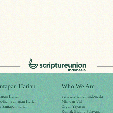
ntapan Harian
Who We Are
tapan Harian
Scripture Union Indonesia
ebihan Santapan Harian
Misi dan Visi
a Santapan harian
Organ Yayasan
Kontak Bidang Pelayanan