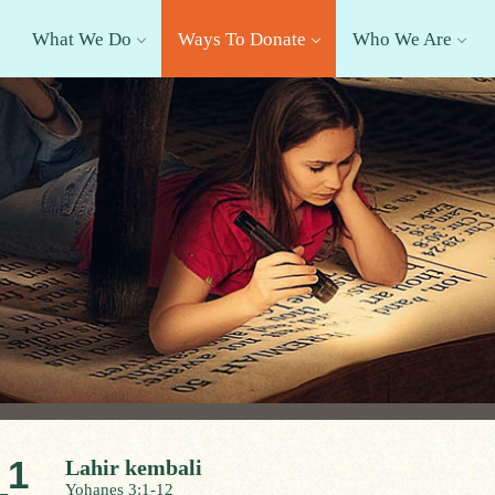
What We Do
Ways To Donate
Who We Are
1
Lahir kembali
Yohanes 3:1-12