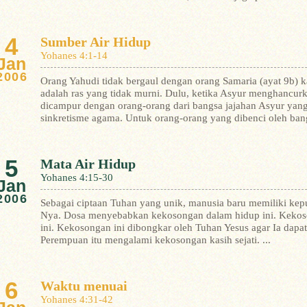
4
Sumber Air Hidup
Yohanes 4:1-14
Jan
2006
Orang Yahudi tidak bergaul dengan orang Samaria (ayat 9b) k
adalah ras yang tidak murni. Dulu, ketika Asyur menghancurk
dicampur dengan orang-orang dari bangsa jajahan Asyur yang
sinkretisme agama.
Untuk orang-orang yang dibenci oleh bang
5
Mata Air Hidup
Yohanes 4:15-30
Jan
2006
Sebagai ciptaan Tuhan yang unik, manusia baru memiliki kep
Nya. Dosa menyebabkan kekosongan dalam hidup ini.
Kekos
ini. Kekosongan ini dibongkar oleh Tuhan Yesus agar Ia dapa
Perempuan itu mengalami kekosongan kasih sejati. ...
6
Waktu menuai
Yohanes 4:31-42