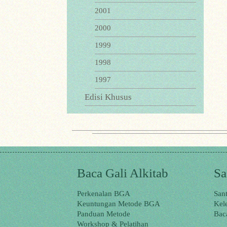
2001
2000
1999
1998
1997
Edisi Khusus
Baca Gali Alkitab
Sa
Perkenalan BGA
San
Keuntungan Metode BGA
Kel
Panduan Metode
Bac
Workshop & Pelatihan