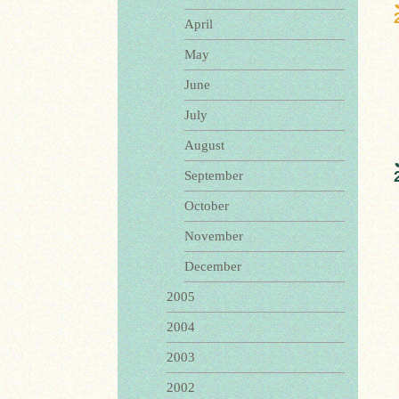
April
May
June
July
August
September
October
November
December
2005
2004
2003
2002