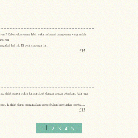
layani? Kebanyakan orang lebih suka melayani orang-orang yang sudah
an diri.
adari hal ini. Di awal suratnya, ia...
SH
rasa tidak punya waktu karena sibuk dengan urusan pekerjaan. Ada juga
mun, ia tidak dapat mengabaikan pertumbuhan kerohanian mereka....
SH
1
2
3
4
5