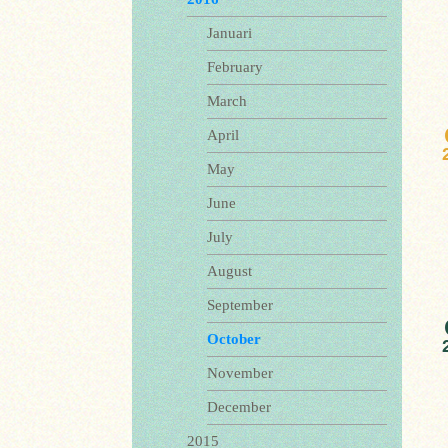
Januari
February
March
April
May
June
July
August
September
October
November
December
2015