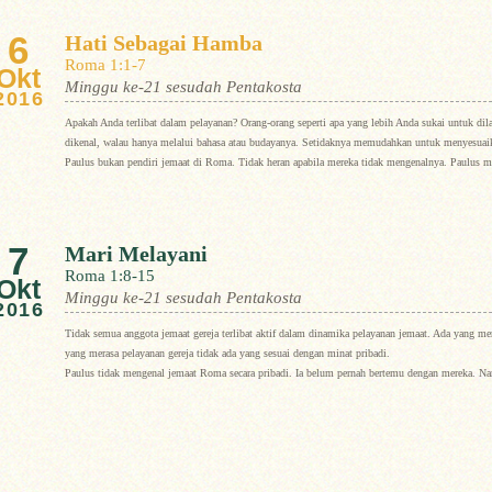
6
Hati Sebagai Hamba
Roma 1:1-7
Okt
Minggu ke-21 sesudah Pentakosta
2016
Apakah Anda terlibat dalam pelayanan? Orang-orang seperti apa yang lebih Anda sukai untuk di
dikenal, walau hanya melalui bahasa atau budayanya. Setidaknya memudahkan untuk menyesuaik
Paulus bukan pendiri jemaat di Roma. Tidak heran apabila mereka tidak mengenalnya. Paulus meny
7
Mari Melayani
Roma 1:8-15
Okt
Minggu ke-21 sesudah Pentakosta
2016
Tidak semua anggota jemaat gereja terlibat aktif dalam dinamika pelayanan jemaat. Ada yang me
yang merasa pelayanan gereja tidak ada yang sesuai dengan minat pribadi.
Paulus tidak mengenal jemaat Roma secara pribadi. Ia belum pernah bertemu dengan mereka. Na