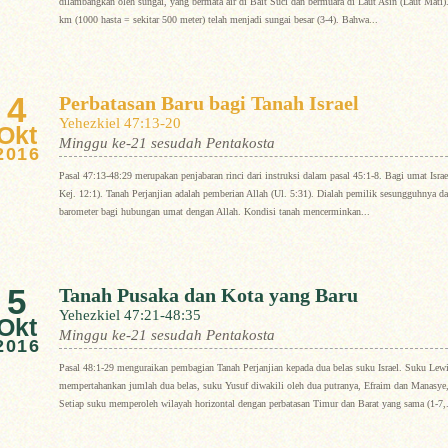
dilambangkan oleh sungai, yang bermata air di Bait Suci dan bermuara di Laut Asin (Laut Mati). 
km (1000 hasta = sekitar 500 meter) telah menjadi sungai besar (3-4). Bahwa...
4
Perbatasan Baru bagi Tanah Israel
Yehezkiel 47:13-20
Okt
Minggu ke-21 sesudah Pentakosta
2016
Pasal 47:13-48:29 merupakan penjabaran rinci dari instruksi dalam pasal 45:1-8. Bagi umat Israe
Kej. 12:1). Tanah Perjanjian adalah pemberian Allah (Ul. 5:31). Dialah pemilik sesungguhnya dari
barometer bagi hubungan umat dengan Allah. Kondisi tanah mencerminkan...
5
Tanah Pusaka dan Kota yang Baru
Yehezkiel 47:21-48:35
Okt
Minggu ke-21 sesudah Pentakosta
2016
Pasal 48:1-29 menguraikan pembagian Tanah Perjanjian kepada dua belas suku Israel. Suku Lewi
mempertahankan jumlah dua belas, suku Yusuf diwakili oleh dua putranya, Efraim dan Manasye,
Setiap suku memperoleh wilayah horizontal dengan perbatasan Timur dan Barat yang sama (1-7,.