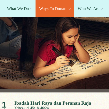
What We Do
Ways To Donate
Who We Are
1
Ibadah Hari Raya dan Peranan Raja
Yehezkiel 45:18-46:24