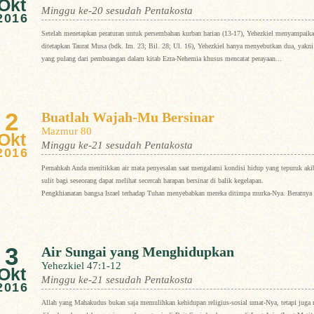
Okt
Minggu ke-20 sesudah Pentakosta
2016
Setelah menetapkan peraturan untuk persembahan kurban harian (13-17), Yehezkiel menyampaikan 
ditetapkan Taurat Musa (bdk. Im. 23; Bil. 28; Ul. 16), Yehezkiel hanya menyebutkan dua, yakni
yang pulang dari pembuangan dalam kitab Ezra-Nehemia khusus mencatat perayaan...
2
Buatlah Wajah-Mu Bersinar
Mazmur 80
Okt
Minggu ke-21 sesudah Pentakosta
2016
Pernahkah Anda menitikkan air mata penyesalan saat mengalami kondisi hidup yang tepuruk akiba
sulit bagi seseorang dapat melihat secercah harapan bersinar di balik kegelapan.
Pengkhianatan bangsa Israel terhadap Tuhan menyebabkan mereka ditimpa murka-Nya. Beratnya 
3
Air Sungai yang Menghidupkan
Yehezkiel 47:1-12
Okt
Minggu ke-21 sesudah Pentakosta
2016
Allah yang Mahakudus bukan saja memulihkan kehidupan religius-sosial umat-Nya, tetapi juga 