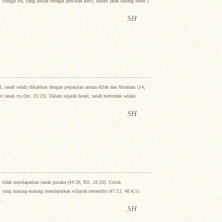
Sungai itu, yang keluar sebagai percikan kecil, dalam jarak kurang lebih 2
SH
l, tanah selalu dikaitkan dengan perjanjian antara Allah dan Abraham (14;
 tanah itu (Im. 25:23). Dalam sejarah Israel, tanah bertindak selaku
SH
 tidak mendapatkan tanah pusaka (44:28; Bil. 18:20). Untuk
 yang masing-masing mendapatkan wilayah tersendiri (47:13, 48:4,5).
..
SH