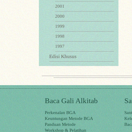
2001
2000
1999
1998
1997
Edisi Khusus
Baca Gali Alkitab
Sa
Perkenalan BGA
San
Keuntungan Metode BGA
Kel
Panduan Metode
Bac
Workshop & Pelatihan