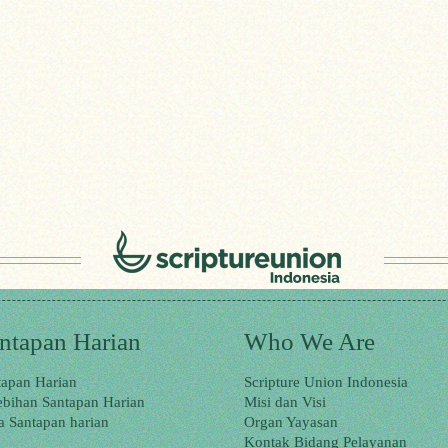
ntapan Harian
Who We Are
tapan Harian
Scripture Union Indonesia
ebihan Santapan Harian
Misi dan Visi
a Santapan harian
Organ Yayasan
Kontak Bidang Pelayanan