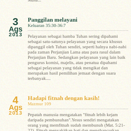
Musa...
3
Panggilan melayani
Keluaran 35:30-36:7
Ags
2013
Pelayanan sebagai hamba Tuhan sering dipahami
sebagai satu-satunya pelayanan yang secara khusus
dipanggil oleh Tuhan sendiri, seperti halnya nabi-nabi
pada zaman Perjanjian Lama atau para rasul dalam
Perjanjian Baru. Sedangkan pelayanan yang lain baik
pengurus komisi, majelis, atau penatua dipahami
sebagai pelayanan yang tidak mengikat dan
merupakan hasil pemilihan jemaat dengan suara
terbanyak....
4
Hadapi fitnah dengan kasih!
Mazmur 109
Ags
2013
Pepatah manusia mengatakan "fitnah lebih kejam
daripada pembunuhan".Yesus sendiri mengatakan
orang yang memfitnah sudah membunuh (Mat. 5:21-
22). Fitnah menyakitkan hati dan menghancurkan