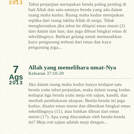
2013
Tabut perjanjian merupakan benda paling penting di
bait Allah dan satu-satunya benda yang ada dalam
ruang maha kudus. Ruang maha kudus merupakan
replika dari ruang takhta Allah di surga. Tidak
mengherankan jika tabut itu dilapisi emas murni (2)
dari dalam dan luar, dan juga dibuat bingkai emas di
sekelilingnya. Bahkan gelang untuk memasukkan
kayu pengusung terbuat dari emas dan kayu
pengusung juga...
7
Allah yang memelihara umat-Nya
Keluaran 37:10-29
Ags
2013
Jika dalam ruang maha kudus hanya terdapat satu
benda yaitu tabut perjanjian, maka dalam ruang kudus
terdapat tiga benda yaitu meja roti sajian, kandil, dan
mezbah pembakaran ukupan. Benda-benda ini juga
kudus, disalut emas murni dan diberikan bingkai emas
sekelilingnya (11), atau bahkan dibuat dari emas
murni (17). Apa yang dinyatakan oleh benda-benda
ini?
Meja roti sajian adalah meja dengan...