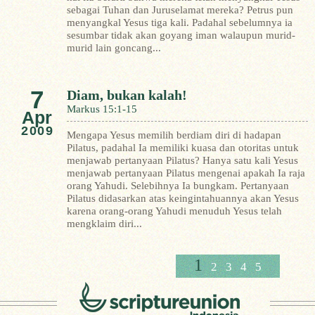
sebagai Tuhan dan Juruselamat mereka?
Petrus pun
menyangkal Yesus tiga kali. Padahal sebelumnya ia
sesumbar tidak akan goyang iman walaupun murid-
murid lain goncang...
7
Diam, bukan kalah!
Markus 15:1-15
Apr
2009
Mengapa Yesus memilih berdiam diri di hadapan
Pilatus, padahal Ia memiliki kuasa dan otoritas untuk
menjawab pertanyaan Pilatus? Hanya satu kali Yesus
menjawab pertanyaan Pilatus mengenai apakah Ia raja
orang Yahudi. Selebihnya Ia bungkam.
Pertanyaan
Pilatus didasarkan atas keingintahuannya akan Yesus
karena orang-orang Yahudi menuduh Yesus telah
mengklaim diri...
1
2
3
4
5