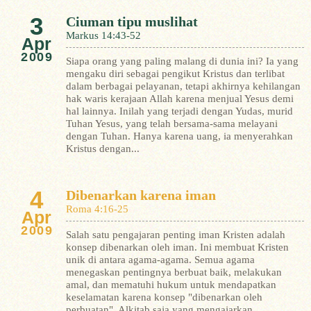
3
Ciuman tipu muslihat
Markus 14:43-52
Apr
2009
Siapa orang yang paling malang di dunia ini? Ia yang
mengaku diri sebagai pengikut Kristus dan terlibat
dalam berbagai pelayanan, tetapi akhirnya kehilangan
hak waris kerajaan Allah karena menjual Yesus demi
hal lainnya. Inilah yang terjadi dengan Yudas, murid
Tuhan Yesus, yang telah bersama-sama melayani
dengan Tuhan. Hanya karena uang, ia menyerahkan
Kristus dengan...
4
Dibenarkan karena iman
Roma 4:16-25
Apr
2009
Salah satu pengajaran penting iman Kristen adalah
konsep dibenarkan oleh iman. Ini membuat Kristen
unik di antara agama-agama. Semua agama
menegaskan pentingnya berbuat baik, melakukan
amal, dan mematuhi hukum untuk mendapatkan
keselamatan karena konsep "dibenarkan oleh
perbuatan". Alkitab saja yang mengajarkan