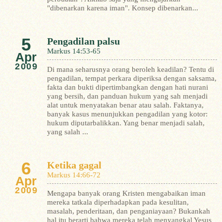
"dibenarkan karena iman".
Konsep dibenarkan...
5
Pengadilan palsu
Markus 14:53-65
Apr
2009
Di mana seharusnya orang beroleh keadilan? Tentu di
pengadilan, tempat perkara diperiksa dengan saksama,
fakta dan bukti dipertimbangkan dengan hati nurani
yang bersih, dan panduan hukum yang sah menjadi
alat untuk menyatakan benar atau salah. Faktanya,
banyak kasus menunjukkan pengadilan yang kotor:
hukum diputarbalikkan. Yang benar menjadi salah,
yang salah ...
6
Ketika gagal
Markus 14:66-72
Apr
2009
Mengapa banyak orang Kristen mengabaikan iman
mereka tatkala diperhadapkan pada kesulitan,
masalah, penderitaan, dan penganiayaan? Bukankah
hal itu berarti bahwa mereka telah menyangkal Yesus