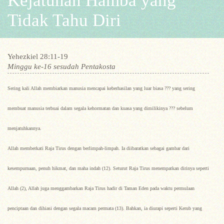
Kejatuhan Hamba yang
Tidak Tahu Diri
Yehezkiel 28:11-19
Minggu ke-16 sesudah Pentakosta
Sering kali Allah membiarkan manusia mencapai keberhasilan yang luar biasa ??? yang sering
membuat manusia terbuai dalam segala kehormatan dan kuasa yang dimilikinya ??? sebelum
menjatuhkannya.
Allah memberkati Raja Tirus dengan berlimpah-limpah. Ia diibaratkan sebagai gambar dari
kesempurnaan, penuh hikmat, dan maha indah (12). Seturut Raja Tirus menempatkan dirinya seperti
Allah (2), Allah juga menggambarkan Raja Tirus hadir di Taman Eden pada waktu permulaan
penciptaan dan dihiasi dengan segala macam permata (13). Bahkan, ia diurapi seperti Kerub yang