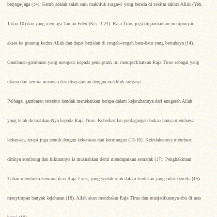
berjaga-jaga (14). Kerub adalah salah satu makhluk surgawi yang berada di sekitar takhta Allah (Yeh.
1 dan 10) dan yang menjaga Taman Eden (Kej. 3:24). Raja Tirus juga digambarkan mempunyai
akses ke gunung kudus Allah dan dapat berjalan di tengah-tengah batu-batu yang bercahaya (14).
Gambaran-gambaran yang mengacu kepada penciptaan ini memperlihatkan Raja Tirus sebagai yang
utama dari semua manusia dan disejajarkan dengan makhluk surgawi.
Pelbagai gambaran tersebut hendak menekankan betapa dalam kejatuhannya dari anugerah Allah
yang telah dicurahkan-Nya kepada Raja Tirus. Keberhasilan perdagangan bukan hanya membawa
kekayaan, tetapi juga penuh dengan kekerasan dan kecurangan (15-16). Keindahannya membuat
dirinya sombong dan hikmatnya ia musnahkan demi mendapatkan semarak (17). Penghakiman
Tuhan membuka kemunafikan Raja Tirus, yang seolah-olah dalam tindakan yang tidak bercela (15)
menyimpan banyak kejahatan (18). Allah akan membakar Raja Tirus dan manjadikannya abu di atas