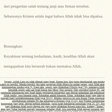
dari pengertian salah tentang janji atau firman tersebut.
Seharusnya Kristen selalu ingat bahwa Allah tidak bisa dipaksa.
Renungkan:
Keyakinan tentang kedaulatan, kasih, keadilan Allah akan
mengajarkan kita berserah bukan memaksa Allah.
Sayang, istilah Latin itu tidak dikenal orang Israel. Karena kira- kira justru demikianlah cara mereka
waktu itu berpikir. Mereka berpikir jika tabut perjanjian Allah dibawa ke medan perang, pasti Allah akan
memenangkan mereka (ayat 3). Siapa tahu, seperti yang ditakutkan Filistin (ayat 7-8), karenanya Allah
bertindak seperti pada saat Israel keluar dari Mesir. Non sequitur. Dari perspektif teologi PL, hal
pemberian kemenangan bagi Israel dalam peperangan bersangkut paut dengan kedaulatan dan kekudusan
Allah sendiri, serta ketaatan umat. Kekalahan adalah hukuman Tuhan. Kekalahan Israel yang dahsyat
menjadi bukti ketidakberkenanan Allah (ayat 10-11). Melalui peristiwa ini pula firman Tuhan mengenai
penghukuman terhadap Eli dan keluarganya digenapi (ayat 11-22). Istri Pinehas memberikan
kesimpulan yang tepat: dengan berbuat demikian, justru Israel kehilangan kemuliaan (ayat 21- 22).
Apa
yang dilakukan Israel mirip dengan apa yang sering dilakukan Kristen masa kini. Kadang \"klaim\"
akan janji Tuhan berubah menjadi pemerasan terhadap Allah: kita menjebak Allah dengan menaruh janji
firman tertentu untuk menghadapi masalah kita. Kita anggap Allah pasti tidak mau dipermalukan karena