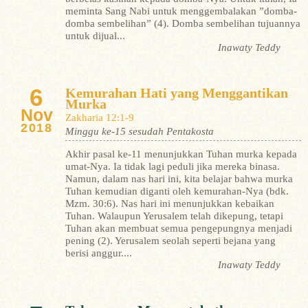
meminta Sang Nabi untuk menggembalakan ”domba-
domba sembelihan” (4). Domba sembelihan tujuannya
untuk dijual...
Inawaty Teddy
6
Kemurahan Hati yang Menggantikan
Murka
Nov
Zakharia 12:1-9
2018
Minggu ke-15 sesudah Pentakosta
Akhir pasal ke-11 menunjukkan Tuhan murka kepada
umat-Nya. Ia tidak lagi peduli jika mereka binasa.
Namun, dalam nas hari ini, kita belajar bahwa murka
Tuhan kemudian diganti oleh kemurahan-Nya (bdk.
Mzm. 30:6). Nas hari ini menunjukkan kebaikan
Tuhan. Walaupun Yerusalem telah dikepung, tetapi
Tuhan akan membuat semua pengepungnya menjadi
pening (2). Yerusalem seolah seperti bejana yang
berisi anggur....
Inawaty Teddy