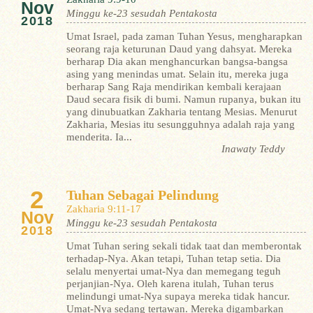
Nov
Minggu ke-23 sesudah Pentakosta
2018
Umat Israel, pada zaman Tuhan Yesus, mengharapkan
seorang raja keturunan Daud yang dahsyat. Mereka
berharap Dia akan menghancurkan bangsa-bangsa
asing yang menindas umat. Selain itu, mereka juga
berharap Sang Raja mendirikan kembali kerajaan
Daud secara fisik di bumi. Namun rupanya, bukan itu
yang dinubuatkan Zakharia tentang Mesias. Menurut
Zakharia, Mesias itu sesungguhnya adalah raja yang
menderita. Ia...
Inawaty Teddy
2
Tuhan Sebagai Pelindung
Zakharia 9:11-17
Nov
Minggu ke-23 sesudah Pentakosta
2018
Umat Tuhan sering sekali tidak taat dan memberontak
terhadap-Nya. Akan tetapi, Tuhan tetap setia. Dia
selalu menyertai umat-Nya dan memegang teguh
perjanjian-Nya. Oleh karena itulah, Tuhan terus
melindungi umat-Nya supaya mereka tidak hancur.
Umat-Nya sedang tertawan. Mereka digambarkan