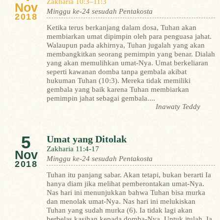
Zakharia 10:3–11:3
Nov
Minggu ke-24 sesudah Pentakosta
2018
Ketika terus berkanjang dalam dosa, Tuhan akan
membiarkan umat dipimpin oleh para penguasa jahat.
Walaupun pada akhirnya, Tuhan jugalah yang akan
membangkitkan seorang pemimpin yang benar. Dialah
yang akan memulihkan umat-Nya. Umat berkeliaran
seperti kawanan domba tanpa gembala akibat
hukuman Tuhan (10:3). Mereka tidak memiliki
gembala yang baik karena Tuhan membiarkan
pemimpin jahat sebagai gembala....
Inawaty Teddy
5
Umat yang Ditolak
Zakharia 11:4-17
Nov
Minggu ke-24 sesudah Pentakosta
2018
Tuhan itu panjang sabar. Akan tetapi, bukan berarti Ia
hanya diam jika melihat pemberontakan umat-Nya.
Nas hari ini menunjukkan bahwa Tuhan bisa murka
dan menolak umat-Nya. Nas hari ini melukiskan
Tuhan yang sudah murka (6). Ia tidak lagi akan
berbelas kasihan kepada domba-Nya. Untuk itulah, Ia