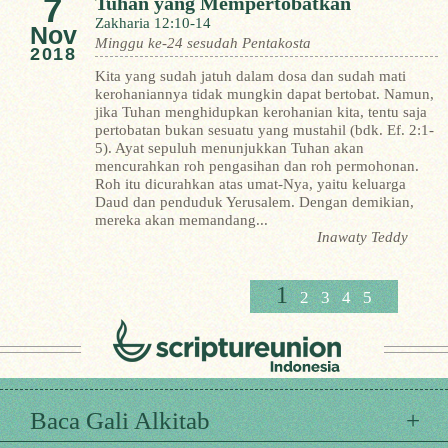
7
Tuhan yang Mempertobatkan
Zakharia 12:10-14
Nov
Minggu ke-24 sesudah Pentakosta
2018
Kita yang sudah jatuh dalam dosa dan sudah mati
kerohaniannya tidak mungkin dapat bertobat. Namun,
jika Tuhan menghidupkan kerohanian kita, tentu saja
pertobatan bukan sesuatu yang mustahil (bdk. Ef. 2:1-
5). Ayat sepuluh menunjukkan Tuhan akan
mencurahkan roh pengasihan dan roh permohonan.
Roh itu dicurahkan atas umat-Nya, yaitu keluarga
Daud dan penduduk Yerusalem. Dengan demikian,
mereka akan memandang...
Inawaty Teddy
1
2
3
4
5
Baca Gali Alkitab