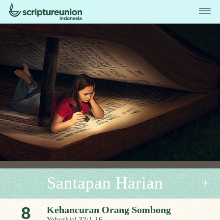
Santapan Harian
8
Kehancuran Orang Sombong
Yehezkiel 32:1-16