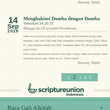
Inawaty Teddy
14
Menghakimi Domba dengan Domba
Yehezkiel 34:20-31
Sep
Minggu ke-18 sesudah Pentakosta
2016
Salah satu hal penting yang perlu diingat adalah Alkitab berbicara tentang umat
perjanjian, yaitu umat Allah yang telah mengadakan perjanjian dengan Tuhan. Dalam
PL, umat perjanjian adalah umat Israel. Sedangkan dalam PB, umat perjanjian adalah
orang Kristen.
Tidak semua orang Kristen memiliki iman sejati. Artinya, tidak semua domba Tuhan
merupakan domba sejati. Dalam nas ini, Tuhan menjadi...
Inawaty Teddy
2
1
3
4
5
Baca Gali Alkitab