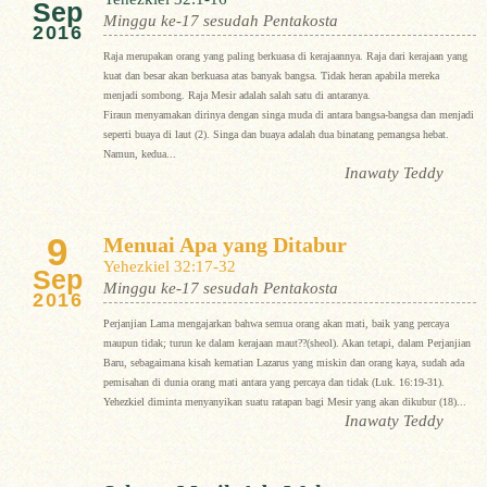
Sep
Minggu ke-17 sesudah Pentakosta
2016
Raja merupakan orang yang paling berkuasa di kerajaannya. Raja dari kerajaan yang
kuat dan besar akan berkuasa atas banyak bangsa. Tidak heran apabila mereka
menjadi sombong. Raja Mesir adalah salah satu di antaranya.
Firaun menyamakan dirinya dengan singa muda di antara bangsa-bangsa dan menjadi
seperti buaya di laut (2). Singa dan buaya adalah dua binatang pemangsa hebat.
Namun, kedua...
Inawaty Teddy
9
Menuai Apa yang Ditabur
Yehezkiel 32:17-32
Sep
Minggu ke-17 sesudah Pentakosta
2016
Perjanjian Lama mengajarkan bahwa semua orang akan mati, baik yang percaya
maupun tidak; turun ke dalam kerajaan maut??(sheol). Akan tetapi, dalam Perjanjian
Baru, sebagaimana kisah kematian Lazarus yang miskin dan orang kaya, sudah ada
pemisahan di dunia orang mati antara yang percaya dan tidak (Luk. 16:19-31).
Yehezkiel diminta menyanyikan suatu ratapan bagi Mesir yang akan dikubur (18)...
Inawaty Teddy