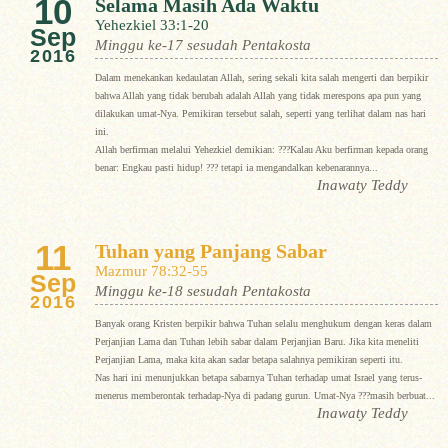
10
Selama Masih Ada Waktu
Yehezkiel 33:1-20
Sep
Minggu ke-17 sesudah Pentakosta
2016
Dalam menekankan kedaulatan Allah, sering sekali kita salah mengerti dan berpikir
bahwa Allah yang tidak berubah adalah Allah yang tidak merespons apa pun yang
dilakukan umat-Nya. Pemikiran tersebut salah, seperti yang terlihat dalam nas hari
ini.
Allah berfirman melalui Yehezkiel demikian: ???Kalau Aku berfirman kepada orang
benar: Engkau pasti hidup! ??? tetapi ia mengandalkan kebenarannya...
Inawaty Teddy
11
Tuhan yang Panjang Sabar
Mazmur 78:32-55
Sep
Minggu ke-18 sesudah Pentakosta
2016
Banyak orang Kristen berpikir bahwa Tuhan selalu menghukum dengan keras dalam
Perjanjian Lama dan Tuhan lebih sabar dalam Perjanjian Baru. Jika kita meneliti
Perjanjian Lama, maka kita akan sadar betapa salahnya pemikiran seperti itu.
Nas hari ini menunjukkan betapa sabarnya Tuhan terhadap umat Israel yang terus-
menerus memberontak terhadap-Nya di padang gurun. Umat-Nya ???masih berbuat...
Inawaty Teddy