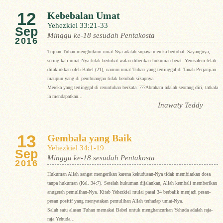
12
Kebebalan Umat
Yehezkiel 33:21-33
Sep
Minggu ke-18 sesudah Pentakosta
2016
Tujuan Tuhan menghukum umat-Nya adalah supaya mereka bertobat. Sayangnya,
sering kali umat-Nya tidak bertobat walau diberikan hukuman berat. Yerusalem telah
ditaklukkan oleh Babel (21), namun umat Tuhan yang tertinggal di Tanah Perjanjian
maupun yang di pembuangan tidak berubah sikapnya.
Mereka yang tertinggal di reruntuhan berkata: ???Abraham adalah seorang diri, tatkala
ia mendapatkan...
Inawaty Teddy
13
Gembala yang Baik
Yehezkiel 34:1-19
Sep
Minggu ke-18 sesudah Pentakosta
2016
Hukuman Allah sangat mengerikan karena kekudusan-Nya tidak membiarkan dosa
tanpa hukuman (Kel. 34:7). Setelah hukuman dijalankan, Allah kembali memberikan
anugerah pemulihan-Nya. Kitab Yehezkiel mulai pasal 34 berbalik menjadi pesan-
pesan positif yang menyatakan pemulihan Allah terhadap umat-Nya.
Salah satu alasan Tuhan memakai Babel untuk menghancurkan Yehuda adalah raja-
raja Yehuda...