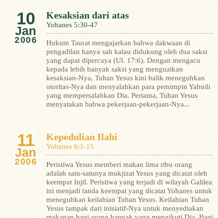
10
Kesaksian dari atas
Yohanes 5:30-47
Jan
2006
Hukum Taurat mengajarkan bahwa dakwaan di
pengadilan hanya sah kalau didukung oleh dua saksi
yang dapat dipercaya (Ul. 17:6). Dengan mengacu
kepada lebih banyak saksi yang menguatkan
kesaksian-Nya, Tuhan Yesus kini balik meneguhkan
otoritas-Nya dan menyalahkan para pemimpin Yahudi
yang mempersalahkan Dia.
Pertama, Tuhan Yesus
menyatakan bahwa pekerjaan-pekerjaan-Nya...
11
Kepedulian Ilahi
Yohanes 6:1-15
Jan
2006
Peristiwa Yesus memberi makan lima ribu orang
adalah satu-satunya mukjizat Yesus yang dicatat oleh
keempat Injil. Peristiwa yang terjadi di wilayah Galilea
ini menjadi tanda keempat yang dicatat Yohanes untuk
meneguhkan keilahian Tuhan Yesus.
Keilahian Tuhan
Yesus tampak dari inisiatif-Nya untuk menyediakan
makanan bagi orang banyak yang mengikuti Dia. Bagi