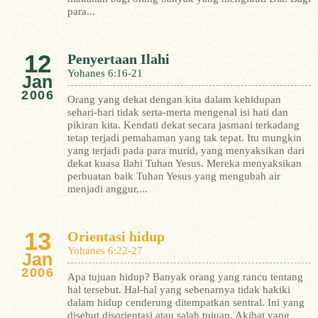
para...
12
Penyertaan Ilahi
Yohanes 6:16-21
Jan
2006
Orang yang dekat dengan kita dalam kehidupan
sehari-hari tidak serta-merta mengenal isi hati dan
pikiran kita. Kendati dekat secara jasmani terkadang
tetap terjadi pemahaman yang tak tepat.
Itu mungkin
yang terjadi pada para murid, yang menyaksikan dari
dekat kuasa Ilahi Tuhan Yesus. Mereka menyaksikan
perbuatan baik Tuhan Yesus yang mengubah air
menjadi anggur,...
13
Orientasi hidup
Yohanes 6:22-27
Jan
2006
Apa tujuan hidup? Banyak orang yang rancu tentang
hal tersebut. Hal-hal yang sebenarnya tidak hakiki
dalam hidup cenderung ditempatkan sentral. Ini yang
disebut disorientasi atau salah tujuan. Akibat yang