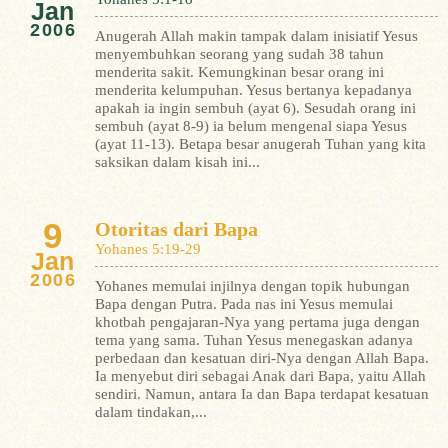
Jan
2006
Anugerah Allah makin tampak dalam inisiatif Yesus
menyembuhkan seorang yang sudah 38 tahun
menderita sakit. Kemungkinan besar orang ini
menderita kelumpuhan.
Yesus bertanya kepadanya
apakah ia ingin sembuh (ayat 6). Sesudah orang ini
sembuh (ayat 8-9) ia belum mengenal siapa Yesus
(ayat 11-13). Betapa besar anugerah Tuhan yang kita
saksikan dalam kisah ini...
9
Otoritas dari Bapa
Yohanes 5:19-29
Jan
2006
Yohanes memulai injilnya dengan topik hubungan
Bapa dengan Putra. Pada nas ini Yesus memulai
khotbah pengajaran-Nya yang pertama juga dengan
tema yang sama.
Tuhan Yesus menegaskan adanya
perbedaan dan kesatuan diri-Nya dengan Allah Bapa.
Ia menyebut diri sebagai Anak dari Bapa, yaitu Allah
sendiri. Namun, antara Ia dan Bapa terdapat kesatuan
dalam tindakan,...